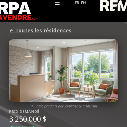
Aller
FR
|
EN
au
contenu
← Toutes les résidences
Photo produite par intelligence artificielle
PRIX DEMANDÉ
3 250 000 $