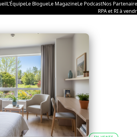
eil
L’Équipe
Le Blogue
Le Magazine
Le Podcast
Nos Partenair
RPA et RI à vend
nces
PRIX DEMANDÉ
850 000 $