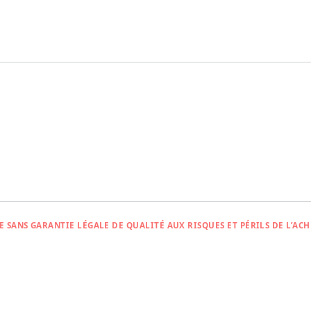
Entretien des vêtements
e
Loisirs disponibles
EXCLUSIONS
L’ACHETEU
blement
Ameublement et biens appartenant
Les contra
aux résidents
d’équipem
Reprises d
câblodistr
E SANS GARANTIE LÉGALE DE QUALITÉ AUX RISQUES ET PÉRILS DE L’AC
nces