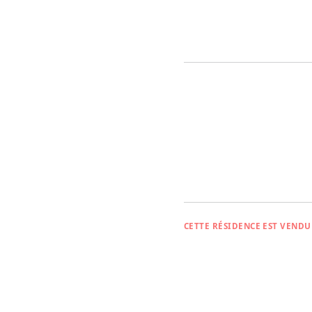
Éclairage d'urgence
Système d'appel à l'aide fix
INCLUSIONS
Les équipements et l’ameu
appartenant à la résidence
CETTE RÉSIDENCE EST VENDU
← Toutes les réside