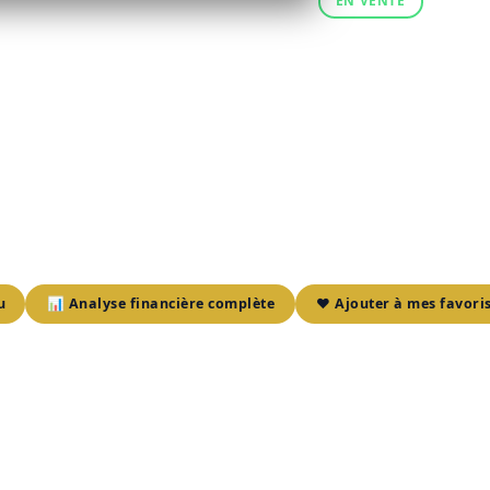
EN VENTE
uite par intelligence artificielle
vestissement Exceptionnelle, Dans La MRC
înés À Fort Potentiel
u
📊 Analyse financière complète
❤️ Ajouter à mes favori
 d'investissement inédite dans la MRC d'Argenteuil, avec cette
RPA est idéalement situé pour attirer une clientèle en quête de
précisé, le potentiel de croissance de cette résidence est à explo
n. Un logement de 4 1/2 est disponible pour le propriétaire.