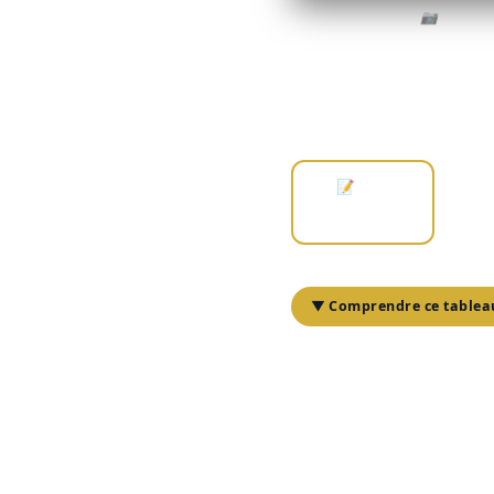
📷 Photo prod
Opportunité D'in
Résidence Pour A
📝 RNE
9 800 $
▼ Comprendre ce tablea
Découvrez une opportunité
moins de 10 unités. Cette 
taux d'occupation ne soit 
marché en pleine évolutio