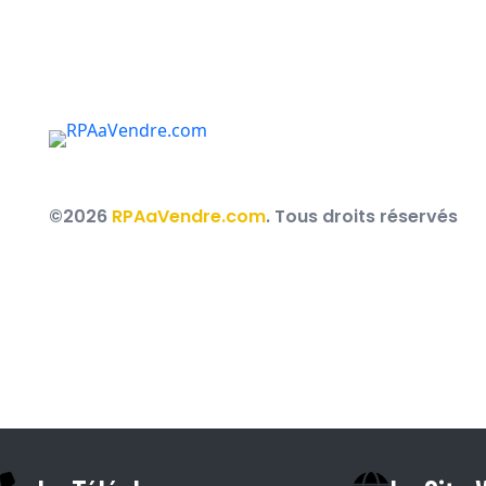
Des courtiers immobiliers au service des RPA, R
partout au Québec.
©2026
RPAaVendre.com
. Tous droits réservés
Espace Courtier