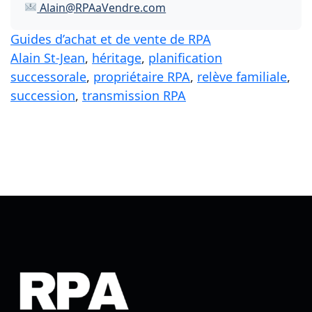
Alain@RPAaVendre.com
Guides d’achat et de vente de RPA
Alain St-Jean
, 
héritage
, 
planification
successorale
, 
propriétaire RPA
, 
relève familiale
, 
succession
, 
transmission RPA