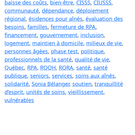
baisse des coûts
, 
bien-être
, 
CISSS
, 
CIUSSS
, 
communauté
, 
dépendance
, 
déploiement
régional
, 
ésidences pour aînés
, 
évaluation des
besoins
, 
familles
, 
fermeture de RPA
, 
financement
, 
gouvernement
, 
inclusion
, 
logement
, 
maintien à domicile
, 
milieux de vie
, 
personnes âgées
, 
phase test
, 
politique
, 
professionnels de la santé
, 
qualité de vie
, 
Québec
, 
RPA
, 
RQOH
, 
RQRA
, 
santé
, 
santé
publique
, 
seniors
, 
services
, 
soins aux aînés
, 
solidarité
, 
Sonia Bélanger
, 
soutien
, 
tranquillité
d’esprit
, 
unités de soins
, 
vieillissement
, 
vulnérables