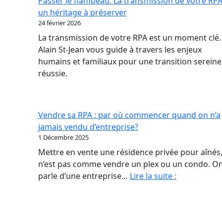
Passer le flambeau: La transmission de votre RPA
nouveau
un héritage à préserver
contrat
24 février 2026
de
La transmission de votre RPA est un moment clé.
confiance
Alain St-Jean vous guide à travers les enjeux
en
humains et familiaux pour une transition sereine
RPA
réussie.
Vendre sa RPA : par où commencer quand on n’a
jamais vendu d’entreprise?
1 Décembre 2025
Mettre en vente une résidence privée pour aînés,
n’est pas comme vendre un plex ou un condo. O
Vendre
parle d’une entreprise…
Lire la suite :
sa
RPA
: