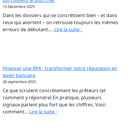
qui coûtent le plus cher
sont
15 Décembre 2025
ut
pas
Dans les dossiers qui se concrétisent bien – et dans
scule
des
ceux qui avortent – on retrouve toujours les mêmes
ur
colonnes
Acheter
erreurs de débutant.…
Lire la suite :
de
une
opriétaires
chiffres
première
RPA
A.
:
les
Financer une RPA : transformer votre réputation en
erreurs
levier bancaire
de
28 septembre 2025
débutant
Ce que scrutent concrètement les prêteurs (et
qui
comment y répondre) En pratique, plusieurs
coûtent
signaux parlent plus fort que les chiffres. Voici
le
Financer
comment…
Lire la suite :
plus
une
cher
RPA