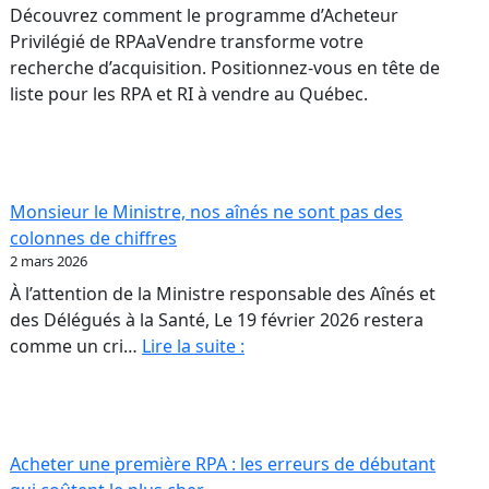
Découvrez comment le programme d’Acheteur
Privilégié de RPAaVendre transforme votre
recherche d’acquisition. Positionnez-vous en tête de
liste pour les RPA et RI à vendre au Québec.
Monsieur le Ministre, nos aînés ne sont pas des
colonnes de chiffres
2 mars 2026
À l’attention de la Ministre responsable des Aînés et
des Délégués à la Santé, Le 19 février 2026 restera
Monsieur
comme un cri…
Lire la suite :
rs
le
26
Ministre,
nos
aînés
Acheter une première RPA : les erreurs de débutant
ur
ne