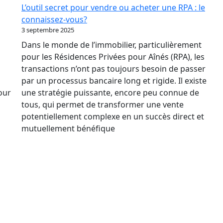
Des
L’outil secret pour vendre ou acheter une RPA : le
Taux
connaissez-vous?
Relance
3 septembre 2025
le
Dans le monde de l’immobilier, particulièrement
marché
pour les Résidences Privées pour Aînés (RPA), les
immobilier
transactions n’ont pas toujours besoin de passer
des
par un processus bancaire long et rigide. Il existe
RPA
pour
une stratégie puissante, encore peu connue de
?
tous, qui permet de transformer une vente
potentiellement complexe en un succès direct et
mutuellement bénéfique