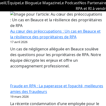
eil
L’Équipe
Le Blogue
Le Magazine
Le Podcast
Nos Partenair
RPA et RI à vend
Au cœur des préoccupations : Un cas en Beauce et
la résilience des propriétaires de RPA
17 avril 2026
Un cas de négligence alléguée en Beauce soulève
des questions pour les propriétaires de RPA. Notre
équipe décrypte les enjeux et offre un
accompagnement professionnel.
Fraude en RPA : La paperasse et l’opacité, meilleures
amies des fraudeurs
19 mars 2026
La récente condamnation d’une employée pour le