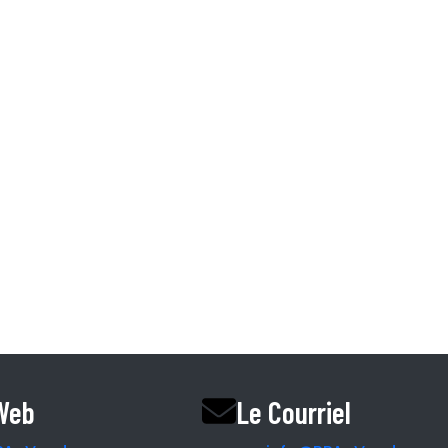
Information.
I et CHSLD
Accueil
L’équipe RPA
Nos Partenaires
Le Magazine
Le Blogue
Le podcast
Vendre une rpa ri
 Web
Le Courriel