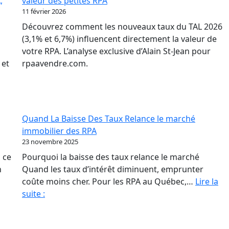
,
valeur des petites RPA
où
11 février 2026
to
Découvrez comment les nouveaux taux du TAL 2026
ba
(3,1% et 6,7%) influencent directement la valeur de
po
votre RPA. L’analyse exclusive d’Alain St-Jean pour
les
 et
rpaavendre.com.
pr
de
RP
Quand La Baisse Des Taux Relance le marché
immobilier des RPA
23 novembre 2025
 ce
Pourquoi la baisse des taux relance le marché
n
Quand les taux d’intérêt diminuent, emprunter
coûte moins cher. Pour les RPA au Québec,…
Lire la
Quand
suite :
La
Baisse