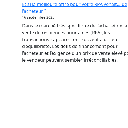
par
Et si la meilleure offre pour votre RPA venait… de
où
l’acheteur ?
commencer
16 septembre 2025
quand
Dans le marché très spécifique de l’achat et de la
on
vente de résidences pour aînés (RPA), les
n’a
transactions s’apparentent souvent à un jeu
jamais
d’équilibriste. Les défis de financement pour
vendu
l’acheteur et l’exigence d’un prix de vente élevé 
d’entreprise
le vendeur peuvent sembler irréconciliables.