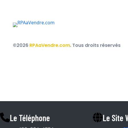
Des courtiers immobiliers au service des RPA, R
partout au Québec.
©2026
RPAaVendre.com
. Tous droits réservés
Espace Courtier
Le Téléphone
Le Site