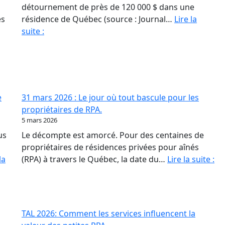
détournement de près de 120 000 $ dans une
és
résidence de Québec (source : Journal…
Lire la
Fraude
suite :
en
RPA
:
La
paperasse
e
31 mars 2026 : Le jour où tout bascule pour les
et
propriétaires de RPA.
l’opacité,
5 mars 2026
meilleures
us
Le décompte est amorcé. Pour des centaines de
amies
propriétaires de résidences privées pour aînés
des
31
la
(RPA) à travers le Québec, la date du…
Lire la suite :
fraudeurs
ma
20
:
Le
TAL 2026: Comment les services influencent la
jo