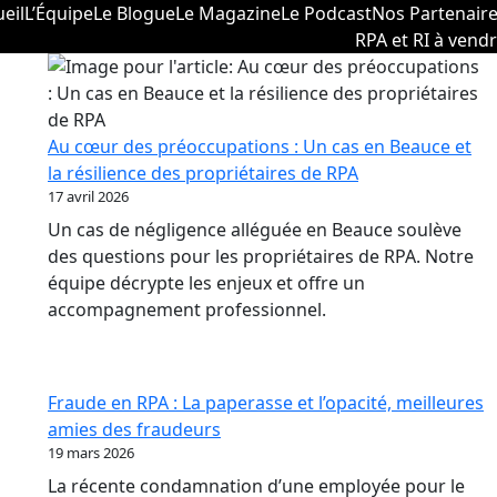
eil
L’Équipe
Le Blogue
Le Magazine
Le Podcast
Nos Partenair
RPA et RI à vend
Au cœur des préoccupations : Un cas en Beauce et
la résilience des propriétaires de RPA
17 avril 2026
Un cas de négligence alléguée en Beauce soulève
des questions pour les propriétaires de RPA. Notre
équipe décrypte les enjeux et offre un
accompagnement professionnel.
Fraude en RPA : La paperasse et l’opacité, meilleures
amies des fraudeurs
19 mars 2026
La récente condamnation d’une employée pour le