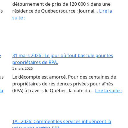
détournement de près de 120 000 $ dans une
és
résidence de Québec (source : Journal…
Lire la
Fraude
suite :
en
RPA
:
La
paperasse
e
31 mars 2026 : Le jour où tout bascule pour les
et
propriétaires de RPA.
l’opacité,
5 mars 2026
meilleures
us
Le décompte est amorcé. Pour des centaines de
amies
propriétaires de résidences privées pour aînés
des
31
la
(RPA) à travers le Québec, la date du…
Lire la suite :
fraudeurs
ma
20
:
Le
TAL 2026: Comment les services influencent la
jo