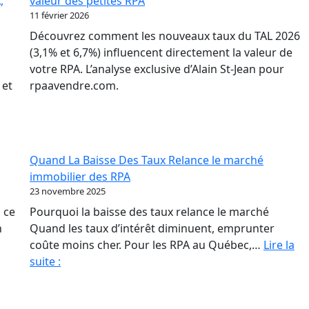
,
valeur des petites RPA
où
11 février 2026
to
Découvrez comment les nouveaux taux du TAL 2026
ba
(3,1% et 6,7%) influencent directement la valeur de
po
votre RPA. L’analyse exclusive d’Alain St-Jean pour
les
 et
rpaavendre.com.
pr
de
RP
Quand La Baisse Des Taux Relance le marché
immobilier des RPA
23 novembre 2025
 ce
Pourquoi la baisse des taux relance le marché
n
Quand les taux d’intérêt diminuent, emprunter
coûte moins cher. Pour les RPA au Québec,…
Lire la
Quand
suite :
La
Baisse