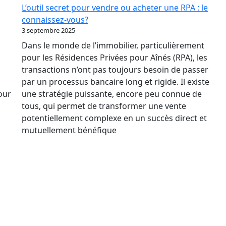
Des
L’outil secret pour vendre ou acheter une RPA : le
Taux
connaissez-vous?
Relance
3 septembre 2025
le
Dans le monde de l’immobilier, particulièrement
marché
pour les Résidences Privées pour Aînés (RPA), les
immobilier
transactions n’ont pas toujours besoin de passer
des
par un processus bancaire long et rigide. Il existe
RPA
pour
une stratégie puissante, encore peu connue de
?
tous, qui permet de transformer une vente
potentiellement complexe en un succès direct et
mutuellement bénéfique