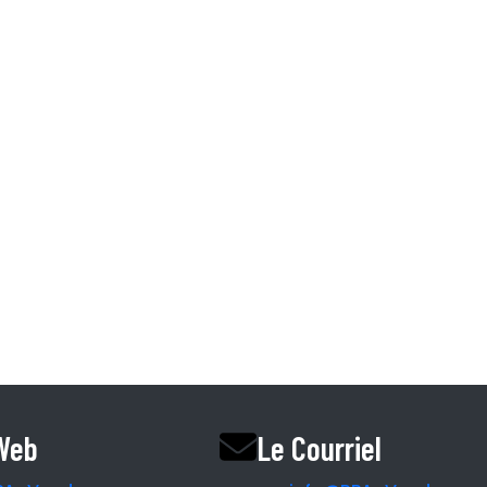
Information.
I et CHSLD
Accueil
L’équipe RPA
Nos Partenaires
Le Magazine
Le Blogue
Le podcast
Vendre une rpa ri
 Web
Le Courriel