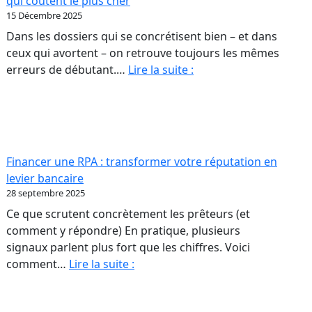
qui coûtent le plus cher
sont
15 Décembre 2025
ut
pas
Dans les dossiers qui se concrétisent bien – et dans
scule
des
ceux qui avortent – on retrouve toujours les mêmes
ur
colonnes
Acheter
erreurs de débutant.…
Lire la suite :
de
une
opriétaires
chiffres
première
RPA
A.
:
les
Financer une RPA : transformer votre réputation en
erreurs
levier bancaire
de
28 septembre 2025
débutant
Ce que scrutent concrètement les prêteurs (et
qui
comment y répondre) En pratique, plusieurs
coûtent
signaux parlent plus fort que les chiffres. Voici
le
Financer
comment…
Lire la suite :
plus
une
cher
RPA