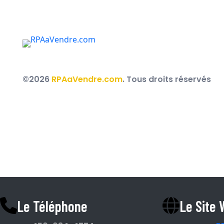
Des courtiers immobiliers au service des RPA, R
partout au Québec.
©2026
RPAaVendre.com
. Tous droits réservés
Espace Courtier
Le Téléphone
Le Site