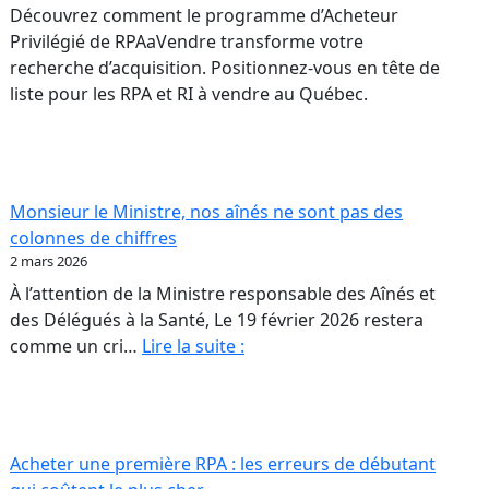
Découvrez comment le programme d’Acheteur
Privilégié de RPAaVendre transforme votre
recherche d’acquisition. Positionnez-vous en tête de
liste pour les RPA et RI à vendre au Québec.
Monsieur le Ministre, nos aînés ne sont pas des
colonnes de chiffres
2 mars 2026
À l’attention de la Ministre responsable des Aînés et
des Délégués à la Santé, Le 19 février 2026 restera
Monsieur
comme un cri…
Lire la suite :
rs
le
26
Ministre,
nos
aînés
Acheter une première RPA : les erreurs de débutant
ur
ne