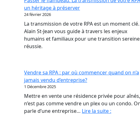
Passer le flambeau: La transmission de votre RPA
nouveau
un héritage à préserver
contrat
24 février 2026
de
La transmission de votre RPA est un moment clé.
confiance
Alain St-Jean vous guide à travers les enjeux
en
humains et familiaux pour une transition sereine
RPA
réussie.
Vendre sa RPA : par où commencer quand on n’a
jamais vendu d’entreprise?
1 Décembre 2025
Mettre en vente une résidence privée pour aînés,
n’est pas comme vendre un plex ou un condo. O
Vendre
parle d’une entreprise…
Lire la suite :
sa
RPA
: