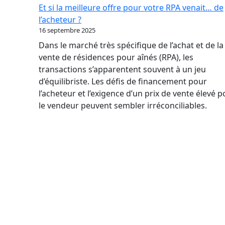
par
Et si la meilleure offre pour votre RPA venait… de
où
l’acheteur ?
commencer
16 septembre 2025
quand
Dans le marché très spécifique de l’achat et de la
on
vente de résidences pour aînés (RPA), les
n’a
transactions s’apparentent souvent à un jeu
jamais
d’équilibriste. Les défis de financement pour
vendu
l’acheteur et l’exigence d’un prix de vente élevé 
d’entreprise
le vendeur peuvent sembler irréconciliables.