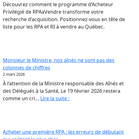
Découvrez comment le programme d’Acheteur
Privilégié de RPAaVendre transforme votre
recherche d’acquisition. Positionnez-vous en tête de
liste pour les RPA et RI à vendre au Québec.
Monsieur le Ministre, nos aînés ne sont pas des
colonnes de chiffres
2 mars 2026
À l’attention de la Ministre responsable des Aînés et
des Délégués à la Santé, Le 19 février 2026 restera
Monsieur
comme un cri…
Lire la suite :
rs
le
26
Ministre,
nos
aînés
Acheter une première RPA : les erreurs de débutant
ur
ne