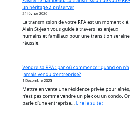
Passer le flambeau: La transmission de votre RPA
nouveau
un héritage à préserver
contrat
24 février 2026
de
La transmission de votre RPA est un moment clé.
confiance
Alain St-Jean vous guide à travers les enjeux
en
humains et familiaux pour une transition sereine
RPA
réussie.
Vendre sa RPA : par où commencer quand on n’a
jamais vendu d’entreprise?
1 Décembre 2025
Mettre en vente une résidence privée pour aînés,
n’est pas comme vendre un plex ou un condo. O
Vendre
parle d’une entreprise…
Lire la suite :
sa
RPA
: