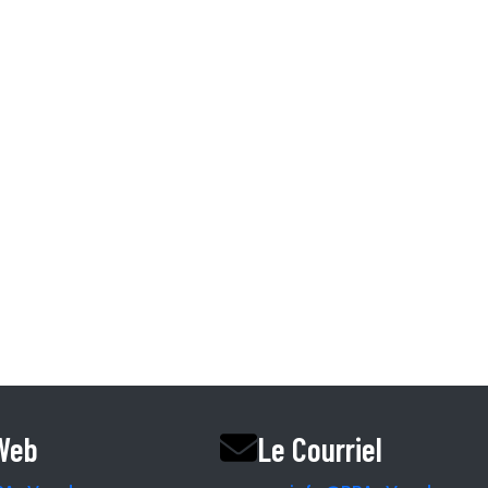
Information.
I et CHSLD
Accueil
L’équipe RPA
Nos Partenaires
Le Magazine
Le Blogue
Le podcast
Vendre une rpa ri
 Web
Le Courriel