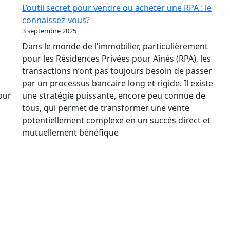
Des
L’outil secret pour vendre ou acheter une RPA : le
Taux
connaissez-vous?
Relance
3 septembre 2025
le
Dans le monde de l’immobilier, particulièrement
marché
pour les Résidences Privées pour Aînés (RPA), les
immobilier
transactions n’ont pas toujours besoin de passer
des
par un processus bancaire long et rigide. Il existe
RPA
pour
une stratégie puissante, encore peu connue de
?
tous, qui permet de transformer une vente
potentiellement complexe en un succès direct et
mutuellement bénéfique