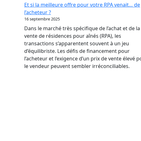
par
Et si la meilleure offre pour votre RPA venait… de
où
l’acheteur ?
commencer
16 septembre 2025
quand
Dans le marché très spécifique de l’achat et de la
on
vente de résidences pour aînés (RPA), les
n’a
transactions s’apparentent souvent à un jeu
jamais
d’équilibriste. Les défis de financement pour
vendu
l’acheteur et l’exigence d’un prix de vente élevé 
d’entreprise
le vendeur peuvent sembler irréconciliables.