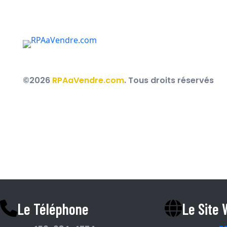
Des courtiers immobiliers au service des RPA, R
partout au Québec.
©2026
RPAaVendre.com
. Tous droits réservés
Espace Courtier
Le Téléphone
Le Site