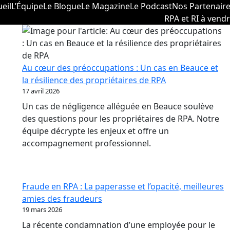
eil
L’Équipe
Le Blogue
Le Magazine
Le Podcast
Nos Partenair
RPA et RI à vend
Au cœur des préoccupations : Un cas en Beauce et
la résilience des propriétaires de RPA
17 avril 2026
Un cas de négligence alléguée en Beauce soulève
des questions pour les propriétaires de RPA. Notre
équipe décrypte les enjeux et offre un
accompagnement professionnel.
Fraude en RPA : La paperasse et l’opacité, meilleures
amies des fraudeurs
19 mars 2026
La récente condamnation d’une employée pour le