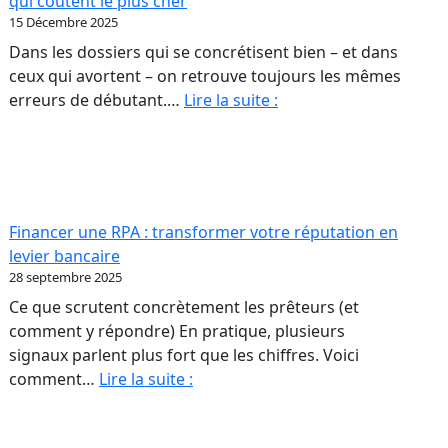
qui coûtent le plus cher
sont
15 Décembre 2025
ut
pas
Dans les dossiers qui se concrétisent bien – et dans
scule
des
ceux qui avortent – on retrouve toujours les mêmes
ur
colonnes
Acheter
erreurs de débutant.…
Lire la suite :
de
une
opriétaires
chiffres
première
RPA
A.
:
les
Financer une RPA : transformer votre réputation en
erreurs
levier bancaire
de
28 septembre 2025
débutant
Ce que scrutent concrètement les prêteurs (et
qui
comment y répondre) En pratique, plusieurs
coûtent
signaux parlent plus fort que les chiffres. Voici
le
Financer
comment…
Lire la suite :
plus
une
cher
RPA