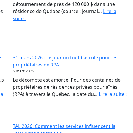
détournement de près de 120 000 $ dans une
és
résidence de Québec (source : Journal…
Lire la
Fraude
suite :
en
RPA
:
La
paperasse
e
31 mars 2026 : Le jour où tout bascule pour les
et
propriétaires de RPA.
l’opacité,
5 mars 2026
meilleures
us
Le décompte est amorcé. Pour des centaines de
amies
propriétaires de résidences privées pour aînés
des
31
la
(RPA) à travers le Québec, la date du…
Lire la suite :
fraudeurs
ma
20
:
Le
TAL 2026: Comment les services influencent la
jo