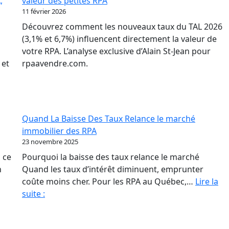
,
valeur des petites RPA
où
11 février 2026
to
Découvrez comment les nouveaux taux du TAL 2026
ba
(3,1% et 6,7%) influencent directement la valeur de
po
votre RPA. L’analyse exclusive d’Alain St-Jean pour
les
 et
rpaavendre.com.
pr
de
RP
Quand La Baisse Des Taux Relance le marché
immobilier des RPA
23 novembre 2025
 ce
Pourquoi la baisse des taux relance le marché
n
Quand les taux d’intérêt diminuent, emprunter
coûte moins cher. Pour les RPA au Québec,…
Lire la
Quand
suite :
La
Baisse