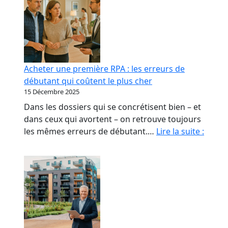
Acheter une première RPA : les erreurs de
débutant qui coûtent le plus cher
15 Décembre 2025
Dans les dossiers qui se concrétisent bien – et
dans ceux qui avortent – on retrouve toujours
Achet
les mêmes erreurs de débutant.…
Lire la suite :
une
premi
RPA
:
les
erreu
de