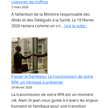
colonnes de chiffres
les
2 mars 2026
propriétaires
À l’attention de la Ministre responsable des
de
Aînés et des Délégués à la Santé, Le 19 février
RPA.
Monsieur
2026 restera comme un cri…
Lire la suite :
le
Ministre,
nos
aînés
ne
sont
pas
des
Passer le flambeau: La transmission de votre
colonnes
RPA, un héritage à préserver
de
24 février 2026
chiffres
La transmission de votre RPA est un moment
clé. Alain St-Jean vous guide à travers les enjeux
humains et familiaux pour une transition