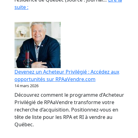
Fraude
suite :
en
RPA
:
La
paperasse
et
l’opacité,
meilleures
Devenez un Acheteur Privilégié : Accédez aux
amies
opportunités sur RPAaVendre.com
des
14 mars 2026
fraudeurs
Découvrez comment le programme d’Acheteur
Privilégié de RPAaVendre transforme votre
recherche d’acquisition. Positionnez-vous en
tête de liste pour les RPA et RI à vendre au
Québec.