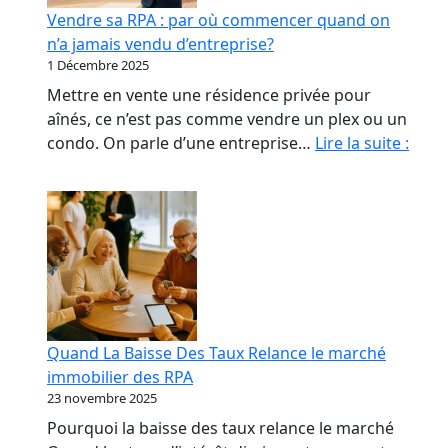
début
Vendre sa RPA : par où commencer quand on
qui
n’a jamais vendu d’entreprise?
coûte
1 Décembre 2025
le
Mettre en vente une résidence privée pour
plus
aînés, ce n’est pas comme vendre un plex ou un
cher
Vend
condo. On parle d’une entreprise…
Lire la suite :
sa
RPA
:
par
où
com
quan
on
Quand La Baisse Des Taux Relance le marché
n’a
immobilier des RPA
jama
23 novembre 2025
vend
Pourquoi la baisse des taux relance le marché
d’ent