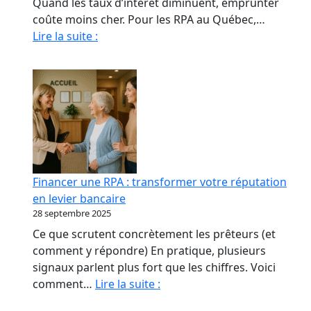
Quand les taux d’intérêt diminuent, emprunter
coûte moins cher. Pour les RPA au Québec,…
Quand
Lire la suite :
La
Baisse
Des
Taux
Relance
le
marché
immobilier
Financer une RPA : transformer votre réputation
des
en levier bancaire
RPA
28 septembre 2025
Ce que scrutent concrètement les prêteurs (et
comment y répondre) En pratique, plusieurs
signaux parlent plus fort que les chiffres. Voici
Financer
comment…
Lire la suite :
une