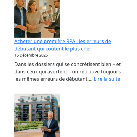
Acheter une première RPA : les erreurs de
débutant qui coûtent le plus cher
15 Décembre 2025
Dans les dossiers qui se concrétisent bien – et
dans ceux qui avortent – on retrouve toujours
Achet
les mêmes erreurs de débutant.…
Lire la suite :
une
premi
RPA
:
les
erreu
de