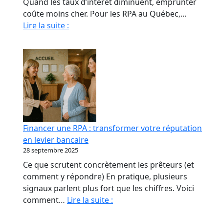
Quand les taux d’intérêt diminuent, emprunter
coûte moins cher. Pour les RPA au Québec,…
Quand
Lire la suite :
La
Baisse
Des
Taux
Relance
le
marché
immobilier
Financer une RPA : transformer votre réputation
des
en levier bancaire
RPA
28 septembre 2025
Ce que scrutent concrètement les prêteurs (et
comment y répondre) En pratique, plusieurs
signaux parlent plus fort que les chiffres. Voici
Financer
comment…
Lire la suite :
une