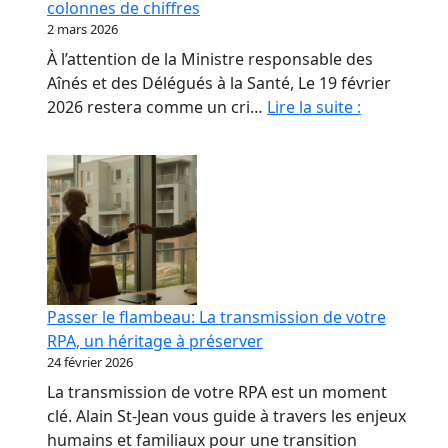
colonnes de chiffres
les
2 mars 2026
propriétaires
À l’attention de la Ministre responsable des
de
Aînés et des Délégués à la Santé, Le 19 février
RPA.
Monsieur
2026 restera comme un cri…
Lire la suite :
le
Ministre,
nos
aînés
ne
sont
pas
des
Passer le flambeau: La transmission de votre
colonnes
RPA, un héritage à préserver
de
24 février 2026
chiffres
La transmission de votre RPA est un moment
clé. Alain St-Jean vous guide à travers les enjeux
humains et familiaux pour une transition