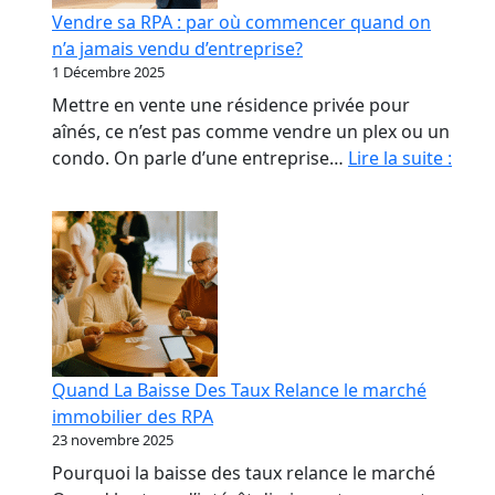
début
Vendre sa RPA : par où commencer quand on
qui
n’a jamais vendu d’entreprise?
coûte
1 Décembre 2025
le
Mettre en vente une résidence privée pour
plus
aînés, ce n’est pas comme vendre un plex ou un
cher
Vend
condo. On parle d’une entreprise…
Lire la suite :
sa
RPA
:
par
où
com
quan
on
Quand La Baisse Des Taux Relance le marché
n’a
immobilier des RPA
jama
23 novembre 2025
vend
Pourquoi la baisse des taux relance le marché
d’ent