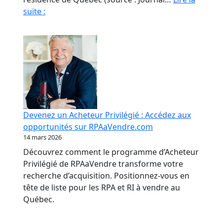
Fraude
suite :
en
RPA
:
La
paperasse
et
l’opacité,
meilleures
Devenez un Acheteur Privilégié : Accédez aux
amies
opportunités sur RPAaVendre.com
des
14 mars 2026
fraudeurs
Découvrez comment le programme d’Acheteur
Privilégié de RPAaVendre transforme votre
recherche d’acquisition. Positionnez-vous en
tête de liste pour les RPA et RI à vendre au
Québec.