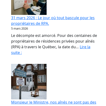
contrat
de
confiance
31 mars 2026 : Le jour où tout bascule pour les
en
propriétaires de RPA.
RPA
5 mars 2026
Le décompte est amorcé. Pour des centaines de
propriétaires de résidences privées pour aînés
(RPA) à travers le Québec, la date du…
Lire la
31
suite :
mars
2026
:
Le
jour
où
tout
bascule
Monsieur le Ministre, nos aînés ne sont pas des
pour