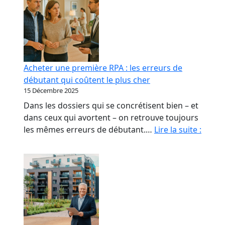
Acheter une première RPA : les erreurs de
débutant qui coûtent le plus cher
15 Décembre 2025
Dans les dossiers qui se concrétisent bien – et
dans ceux qui avortent – on retrouve toujours
Achet
les mêmes erreurs de débutant.…
Lire la suite :
une
premi
RPA
:
les
erreu
de