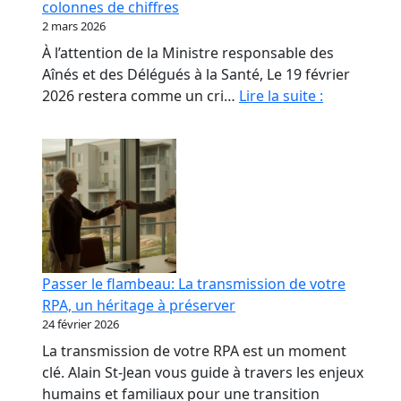
colonnes de chiffres
les
2 mars 2026
propriétaires
À l’attention de la Ministre responsable des
de
Aînés et des Délégués à la Santé, Le 19 février
RPA.
Monsieur
2026 restera comme un cri…
Lire la suite :
le
Ministre,
nos
aînés
ne
sont
pas
des
Passer le flambeau: La transmission de votre
colonnes
RPA, un héritage à préserver
de
24 février 2026
chiffres
La transmission de votre RPA est un moment
clé. Alain St-Jean vous guide à travers les enjeux
humains et familiaux pour une transition