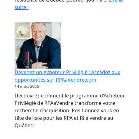
Fraude
suite :
en
RPA
:
La
paperasse
et
l’opacité,
meilleures
Devenez un Acheteur Privilégié : Accédez aux
amies
opportunités sur RPAaVendre.com
des
14 mars 2026
fraudeurs
Découvrez comment le programme d’Acheteur
Privilégié de RPAaVendre transforme votre
recherche d’acquisition. Positionnez-vous en
tête de liste pour les RPA et RI à vendre au
Québec.