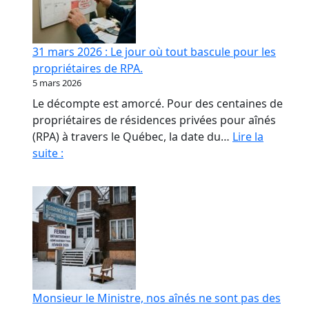
contrat
de
confiance
31 mars 2026 : Le jour où tout bascule pour les
en
propriétaires de RPA.
RPA
5 mars 2026
Le décompte est amorcé. Pour des centaines de
propriétaires de résidences privées pour aînés
(RPA) à travers le Québec, la date du…
Lire la
31
suite :
mars
2026
:
Le
jour
où
tout
bascule
Monsieur le Ministre, nos aînés ne sont pas des
pour