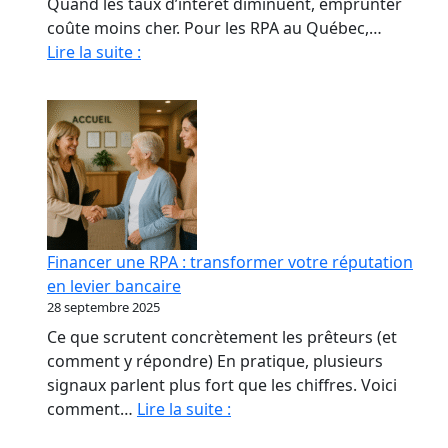
Quand les taux d’intérêt diminuent, emprunter
coûte moins cher. Pour les RPA au Québec,…
Quand
Lire la suite :
La
Baisse
Des
Taux
Relance
le
marché
immobilier
Financer une RPA : transformer votre réputation
des
en levier bancaire
RPA
28 septembre 2025
Ce que scrutent concrètement les prêteurs (et
comment y répondre) En pratique, plusieurs
signaux parlent plus fort que les chiffres. Voici
Financer
comment…
Lire la suite :
une