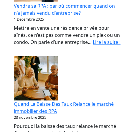
début
Vendre sa RPA : par où commencer quand on
qui
n’a jamais vendu d’entreprise?
coûte
1 Décembre 2025
le
Mettre en vente une résidence privée pour
plus
aînés, ce n’est pas comme vendre un plex ou un
cher
Vend
condo. On parle d’une entreprise…
Lire la suite :
sa
RPA
:
par
où
com
quan
on
Quand La Baisse Des Taux Relance le marché
n’a
immobilier des RPA
jama
23 novembre 2025
vend
Pourquoi la baisse des taux relance le marché
d’ent