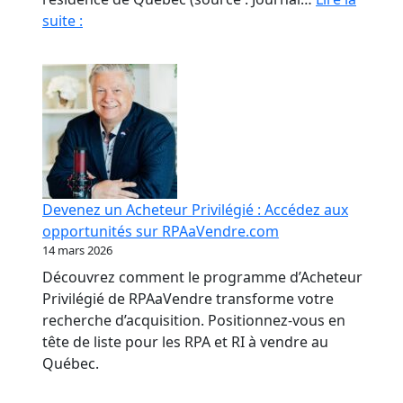
Fraude
suite :
en
RPA
:
La
paperasse
et
l’opacité,
meilleures
Devenez un Acheteur Privilégié : Accédez aux
amies
opportunités sur RPAaVendre.com
des
14 mars 2026
fraudeurs
Découvrez comment le programme d’Acheteur
Privilégié de RPAaVendre transforme votre
recherche d’acquisition. Positionnez-vous en
tête de liste pour les RPA et RI à vendre au
Québec.