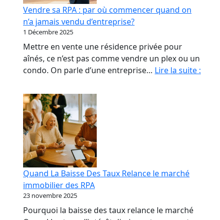
début
Vendre sa RPA : par où commencer quand on
qui
n’a jamais vendu d’entreprise?
coûte
1 Décembre 2025
le
Mettre en vente une résidence privée pour
plus
aînés, ce n’est pas comme vendre un plex ou un
cher
Vend
condo. On parle d’une entreprise…
Lire la suite :
sa
RPA
:
par
où
com
quan
on
Quand La Baisse Des Taux Relance le marché
n’a
immobilier des RPA
jama
23 novembre 2025
vend
Pourquoi la baisse des taux relance le marché
d’ent