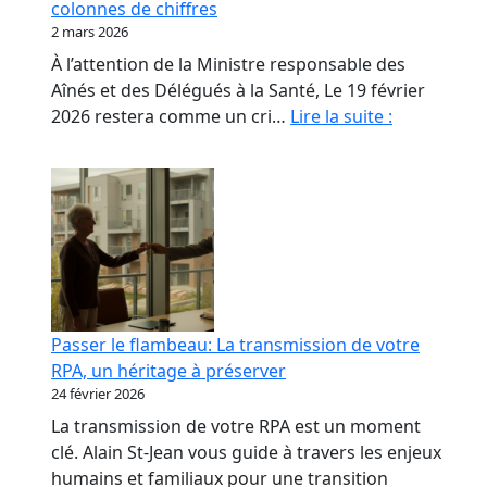
colonnes de chiffres
les
2 mars 2026
propriétaires
À l’attention de la Ministre responsable des
de
Aînés et des Délégués à la Santé, Le 19 février
RPA.
Monsieur
2026 restera comme un cri…
Lire la suite :
le
Ministre,
nos
aînés
ne
sont
pas
des
Passer le flambeau: La transmission de votre
colonnes
RPA, un héritage à préserver
de
24 février 2026
chiffres
La transmission de votre RPA est un moment
clé. Alain St-Jean vous guide à travers les enjeux
humains et familiaux pour une transition