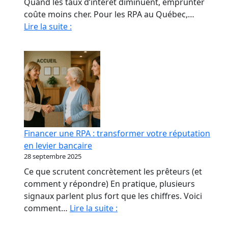
Quand les taux d’intérêt diminuent, emprunter
coûte moins cher. Pour les RPA au Québec,…
Quand
Lire la suite :
La
Baisse
Des
Taux
Relance
le
marché
immobilier
Financer une RPA : transformer votre réputation
des
en levier bancaire
RPA
28 septembre 2025
Ce que scrutent concrètement les prêteurs (et
comment y répondre) En pratique, plusieurs
signaux parlent plus fort que les chiffres. Voici
Financer
comment…
Lire la suite :
une