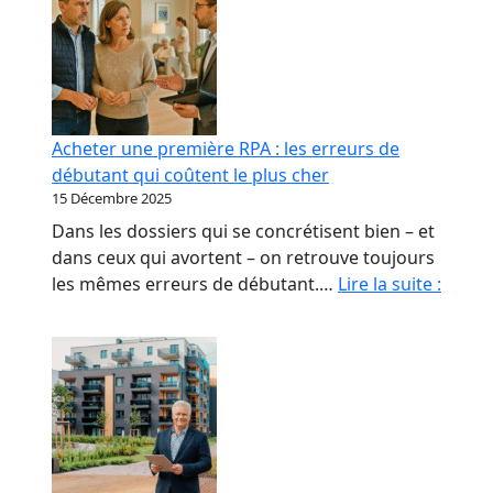
Acheter une première RPA : les erreurs de
débutant qui coûtent le plus cher
15 Décembre 2025
Dans les dossiers qui se concrétisent bien – et
dans ceux qui avortent – on retrouve toujours
Achet
les mêmes erreurs de débutant.…
Lire la suite :
une
premi
RPA
:
les
erreu
de