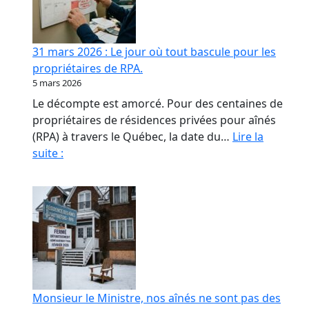
contrat
de
confiance
31 mars 2026 : Le jour où tout bascule pour les
en
propriétaires de RPA.
RPA
5 mars 2026
Le décompte est amorcé. Pour des centaines de
propriétaires de résidences privées pour aînés
(RPA) à travers le Québec, la date du…
Lire la
31
suite :
mars
2026
:
Le
jour
où
tout
bascule
Monsieur le Ministre, nos aînés ne sont pas des
pour