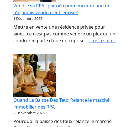
début
Vendre sa RPA : par où commencer quand on
qui
n’a jamais vendu d’entreprise?
coûte
1 Décembre 2025
le
Mettre en vente une résidence privée pour
plus
aînés, ce n’est pas comme vendre un plex ou un
cher
Vend
condo. On parle d’une entreprise…
Lire la suite :
sa
RPA
:
par
où
com
quan
on
Quand La Baisse Des Taux Relance le marché
n’a
immobilier des RPA
jama
23 novembre 2025
vend
Pourquoi la baisse des taux relance le marché
d’ent