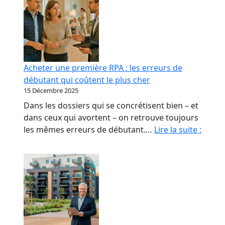
Acheter une première RPA : les erreurs de
débutant qui coûtent le plus cher
15 Décembre 2025
Dans les dossiers qui se concrétisent bien – et
dans ceux qui avortent – on retrouve toujours
Achet
les mêmes erreurs de débutant.…
Lire la suite :
une
premi
RPA
:
les
erreu
de