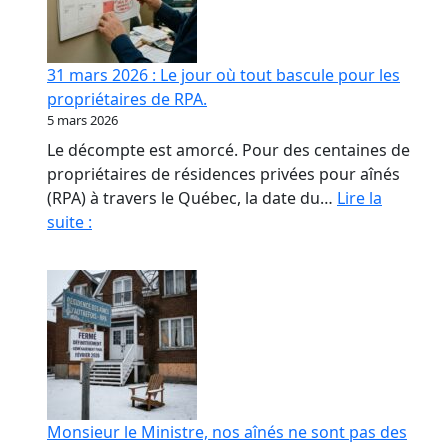
contrat
de
confiance
31 mars 2026 : Le jour où tout bascule pour les
en
propriétaires de RPA.
RPA
5 mars 2026
Le décompte est amorcé. Pour des centaines de
propriétaires de résidences privées pour aînés
(RPA) à travers le Québec, la date du…
Lire la
31
suite :
mars
2026
:
Le
jour
où
tout
bascule
Monsieur le Ministre, nos aînés ne sont pas des
pour