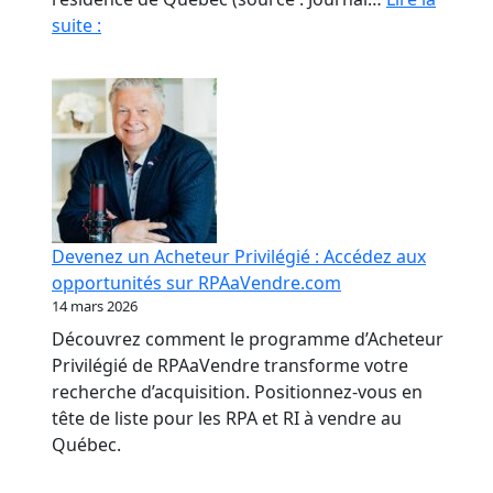
Fraude
suite :
en
RPA
:
La
paperasse
et
l’opacité,
meilleures
Devenez un Acheteur Privilégié : Accédez aux
amies
opportunités sur RPAaVendre.com
des
14 mars 2026
fraudeurs
Découvrez comment le programme d’Acheteur
Privilégié de RPAaVendre transforme votre
recherche d’acquisition. Positionnez-vous en
tête de liste pour les RPA et RI à vendre au
Québec.