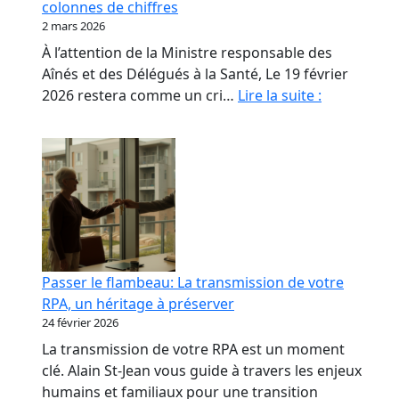
colonnes de chiffres
les
2 mars 2026
propriétaires
À l’attention de la Ministre responsable des
de
Aînés et des Délégués à la Santé, Le 19 février
RPA.
Monsieur
2026 restera comme un cri…
Lire la suite :
le
Ministre,
nos
aînés
ne
sont
pas
des
Passer le flambeau: La transmission de votre
colonnes
RPA, un héritage à préserver
de
24 février 2026
chiffres
La transmission de votre RPA est un moment
clé. Alain St-Jean vous guide à travers les enjeux
humains et familiaux pour une transition