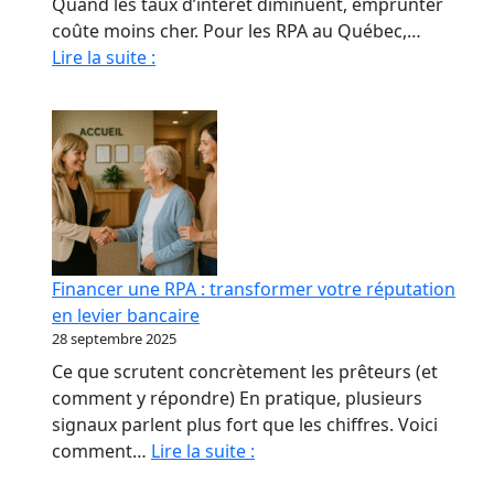
Quand les taux d’intérêt diminuent, emprunter
coûte moins cher. Pour les RPA au Québec,…
Quand
Lire la suite :
La
Baisse
Des
Taux
Relance
le
marché
immobilier
Financer une RPA : transformer votre réputation
des
en levier bancaire
RPA
28 septembre 2025
Ce que scrutent concrètement les prêteurs (et
comment y répondre) En pratique, plusieurs
signaux parlent plus fort que les chiffres. Voici
Financer
comment…
Lire la suite :
une