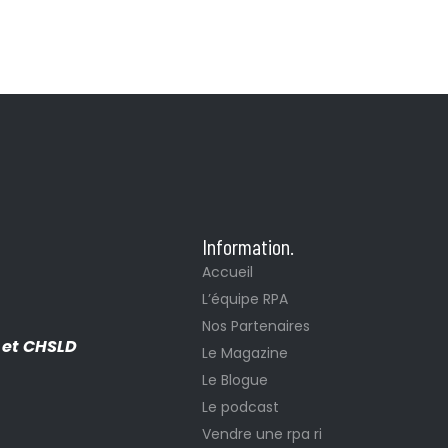
Information.
Accueil
L’équipe RPA
Nos Partenaires
I et CHSLD
Le Magazine
Le Blogue
Le podcast
Vendre une rpa ri