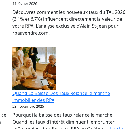
11 février 2026
de
Découvrez comment les nouveaux taux du TAL 2026
RP
(3,1% et 6,7%) influencent directement la valeur de
votre RPA. L’analyse exclusive d’Alain St-Jean pour
rpaavendre.com.
Quand La Baisse Des Taux Relance le marché
immobilier des RPA
23 novembre 2025
 ce
Pourquoi la baisse des taux relance le marché
n
Quand les taux d’intérêt diminuent, emprunter
coûte moins cher. Pour les RPA au Québec,…
Lire la