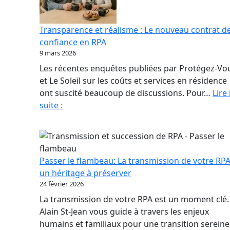
Transparence et réalisme : Le nouveau contrat d
confiance en RPA
9 mars 2026
Les récentes enquêtes publiées par Protégez-Vo
et Le Soleil sur les coûts et services en résidence
ont suscité beaucoup de discussions. Pour…
Lire 
Transparence
suite :
et
réalisme
:
Le
Passer le flambeau: La transmission de votre RPA
nouveau
un héritage à préserver
contrat
24 février 2026
de
La transmission de votre RPA est un moment clé.
confiance
Alain St-Jean vous guide à travers les enjeux
en
humains et familiaux pour une transition sereine
RPA