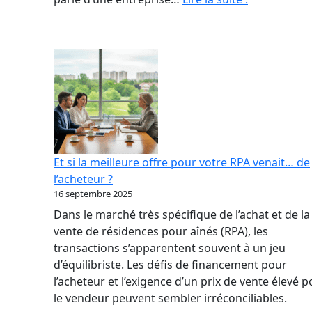
sa
RPA
:
par
où
commencer
quand
on
n’a
Et si la meilleure offre pour votre RPA venait… de
jamais
l’acheteur ?
vendu
16 septembre 2025
d’entreprise
Dans le marché très spécifique de l’achat et de la
vente de résidences pour aînés (RPA), les
transactions s’apparentent souvent à un jeu
d’équilibriste. Les défis de financement pour
l’acheteur et l’exigence d’un prix de vente élevé 
le vendeur peuvent sembler irréconciliables.