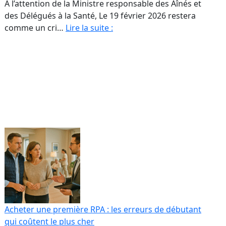
À l’attention de la Ministre responsable des Aînés et
des Délégués à la Santé, Le 19 février 2026 restera
Monsieur
comme un cri…
Lire la suite :
le
Ministre,
nos
aînés
ne
sont
rs
pas
26
des
colonnes
de
ur
chiffres
ut
scule
ur
Acheter une première RPA : les erreurs de débutant
qui coûtent le plus cher
opriétaires