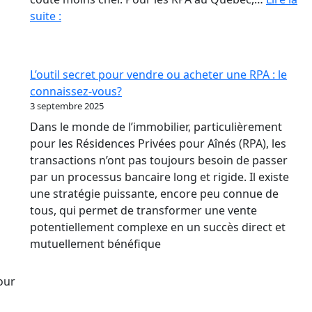
Quand
suite :
La
Baisse
Des
L’outil secret pour vendre ou acheter une RPA : le
Taux
connaissez-vous?
Relance
3 septembre 2025
le
Dans le monde de l’immobilier, particulièrement
marché
pour les Résidences Privées pour Aînés (RPA), les
immobilier
transactions n’ont pas toujours besoin de passer
des
par un processus bancaire long et rigide. Il existe
RPA
une stratégie puissante, encore peu connue de
?
tous, qui permet de transformer une vente
potentiellement complexe en un succès direct et
mutuellement bénéfique
pour