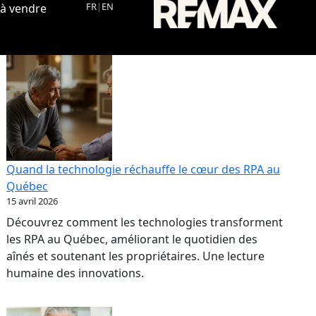
FR
|
EN
 à vendre
Quand la technologie réchauffe le cœur des RPA au
Québec
15 avril 2026
Découvrez comment les technologies transforment
les RPA au Québec, améliorant le quotidien des
aînés et soutenant les propriétaires. Une lecture
humaine des innovations.