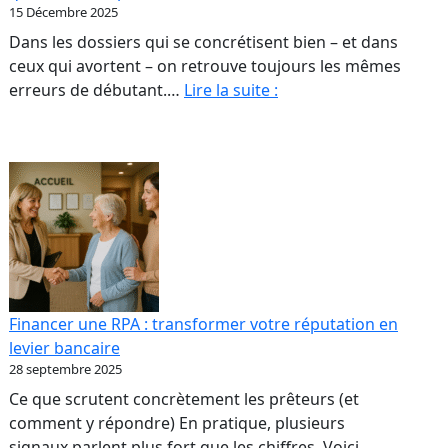
15 Décembre 2025
Dans les dossiers qui se concrétisent bien – et dans
A.
ceux qui avortent – on retrouve toujours les mêmes
Acheter
erreurs de débutant.…
Lire la suite :
une
première
RPA
:
les
erreurs
de
débutant
qui
Financer une RPA : transformer votre réputation en
coûtent
levier bancaire
le
28 septembre 2025
plus
Ce que scrutent concrètement les prêteurs (et
cher
comment y répondre) En pratique, plusieurs
signaux parlent plus fort que les chiffres. Voici