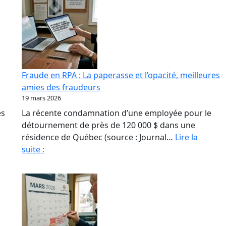
Fraude en RPA : La paperasse et l’opacité, meilleures
amies des fraudeurs
19 mars 2026
és
La récente condamnation d’une employée pour le
détournement de près de 120 000 $ dans une
résidence de Québec (source : Journal…
Lire la
Fraude
suite :
en
RPA
:
La
paperasse
et