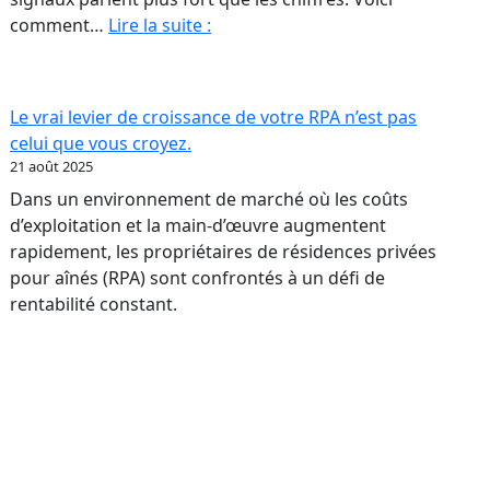
Financer
comment…
Lire la suite :
une
RPA
:
Le vrai levier de croissance de votre RPA n’est pas
transformer
celui que vous croyez.
votre
21 août 2025
réputation
Dans un environnement de marché où les coûts
en
d’exploitation et la main-d’œuvre augmentent
levier
rapidement, les propriétaires de résidences privées
bancaire
pour aînés (RPA) sont confrontés à un défi de
rentabilité constant.