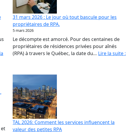
l’opacité,
meilleures
e
31 mars 2026 : Le jour où tout bascule pour les
amies
propriétaires de RPA.
des
5 mars 2026
fraudeurs
us
Le décompte est amorcé. Pour des centaines de
propriétaires de résidences privées pour aînés
31
la
(RPA) à travers le Québec, la date du…
Lire la suite :
ma
20
:
Le
jo
,
où
to
ba
po
TAL 2026: Comment les services influencent la
les
 et
valeur des petites RPA
pr