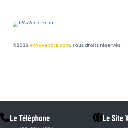
Des courtiers immobiliers au service des RPA, R
partout au Québec.
©2026
RPAaVendre.com
. Tous droits réservés
Espace Courtier
Le Téléphone
Le Site