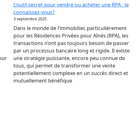
Des
L’outil secret pour vendre ou acheter une RPA : le
Taux
connaissez-vous?
Relance
3 septembre 2025
le
Dans le monde de l’immobilier, particulièrement
marché
pour les Résidences Privées pour Aînés (RPA), les
immobilier
transactions n’ont pas toujours besoin de passer
des
par un processus bancaire long et rigide. Il existe
RPA
pour
une stratégie puissante, encore peu connue de
?
tous, qui permet de transformer une vente
potentiellement complexe en un succès direct et
mutuellement bénéfique