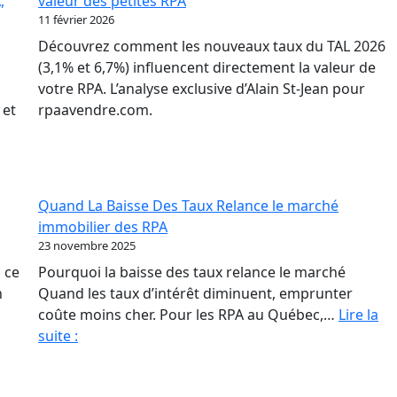
,
valeur des petites RPA
où
11 février 2026
to
Découvrez comment les nouveaux taux du TAL 2026
ba
(3,1% et 6,7%) influencent directement la valeur de
po
votre RPA. L’analyse exclusive d’Alain St-Jean pour
les
 et
rpaavendre.com.
pr
de
RP
Quand La Baisse Des Taux Relance le marché
immobilier des RPA
23 novembre 2025
 ce
Pourquoi la baisse des taux relance le marché
n
Quand les taux d’intérêt diminuent, emprunter
coûte moins cher. Pour les RPA au Québec,…
Lire la
Quand
suite :
La
Baisse