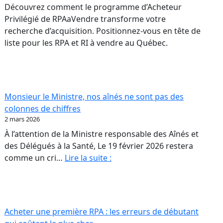
Découvrez comment le programme d’Acheteur
Privilégié de RPAaVendre transforme votre
recherche d’acquisition. Positionnez-vous en tête de
liste pour les RPA et RI à vendre au Québec.
Monsieur le Ministre, nos aînés ne sont pas des
colonnes de chiffres
2 mars 2026
À l’attention de la Ministre responsable des Aînés et
des Délégués à la Santé, Le 19 février 2026 restera
Monsieur
comme un cri…
Lire la suite :
rs
le
26
Ministre,
nos
aînés
Acheter une première RPA : les erreurs de débutant
ur
ne