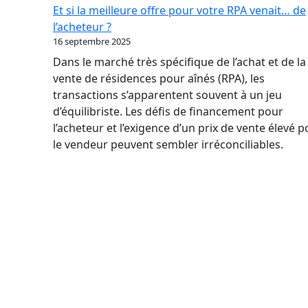
par
Et si la meilleure offre pour votre RPA venait… de
où
l’acheteur ?
commencer
16 septembre 2025
quand
Dans le marché très spécifique de l’achat et de la
on
vente de résidences pour aînés (RPA), les
n’a
transactions s’apparentent souvent à un jeu
jamais
d’équilibriste. Les défis de financement pour
vendu
l’acheteur et l’exigence d’un prix de vente élevé 
d’entreprise
le vendeur peuvent sembler irréconciliables.