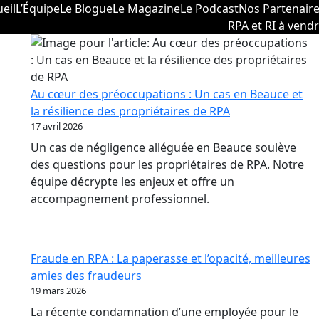
eil
L’Équipe
Le Blogue
Le Magazine
Le Podcast
Nos Partenair
RPA et RI à vend
Au cœur des préoccupations : Un cas en Beauce et
la résilience des propriétaires de RPA
17 avril 2026
Un cas de négligence alléguée en Beauce soulève
des questions pour les propriétaires de RPA. Notre
équipe décrypte les enjeux et offre un
accompagnement professionnel.
Fraude en RPA : La paperasse et l’opacité, meilleures
amies des fraudeurs
19 mars 2026
La récente condamnation d’une employée pour le