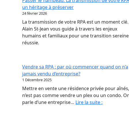
Passer le flambeau: La transmission de votre RPA
nouveau
un héritage à préserver
contrat
24 février 2026
de
La transmission de votre RPA est un moment clé.
confiance
Alain St-Jean vous guide à travers les enjeux
en
humains et familiaux pour une transition sereine
RPA
réussie.
Vendre sa RPA : par où commencer quand on n’a
jamais vendu d’entreprise?
1 Décembre 2025
Mettre en vente une résidence privée pour aînés,
n’est pas comme vendre un plex ou un condo. O
Vendre
parle d’une entreprise…
Lire la suite :
sa
RPA
: