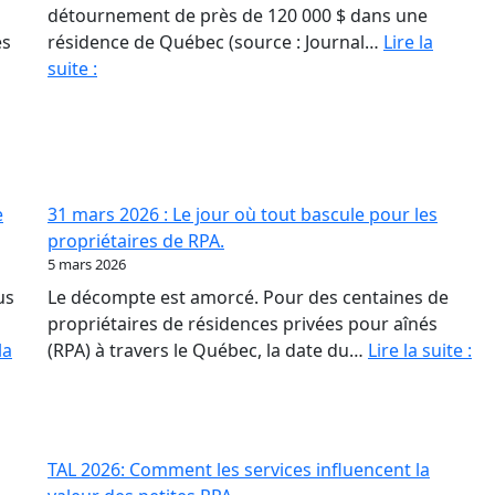
détournement de près de 120 000 $ dans une
és
résidence de Québec (source : Journal…
Lire la
Fraude
suite :
en
RPA
:
La
paperasse
e
31 mars 2026 : Le jour où tout bascule pour les
et
propriétaires de RPA.
l’opacité,
5 mars 2026
meilleures
us
Le décompte est amorcé. Pour des centaines de
amies
propriétaires de résidences privées pour aînés
des
31
la
(RPA) à travers le Québec, la date du…
Lire la suite :
fraudeurs
ma
20
:
Le
TAL 2026: Comment les services influencent la
jo