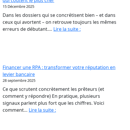
qui coûtent le plus cher
sont
15 Décembre 2025
ut
pas
Dans les dossiers qui se concrétisent bien – et dans
scule
des
ceux qui avortent – on retrouve toujours les mêmes
ur
colonnes
Acheter
erreurs de débutant.…
Lire la suite :
de
une
opriétaires
chiffres
première
RPA
A.
:
les
Financer une RPA : transformer votre réputation en
erreurs
levier bancaire
de
28 septembre 2025
débutant
Ce que scrutent concrètement les prêteurs (et
qui
comment y répondre) En pratique, plusieurs
coûtent
signaux parlent plus fort que les chiffres. Voici
le
Financer
comment…
Lire la suite :
plus
une
cher
RPA