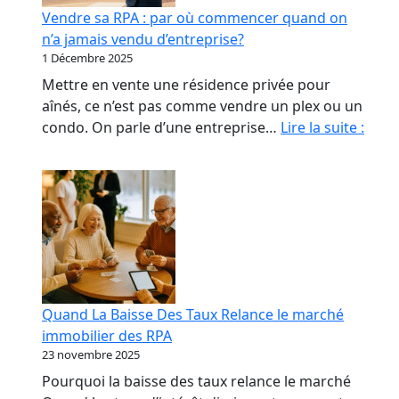
début
Vendre sa RPA : par où commencer quand on
qui
n’a jamais vendu d’entreprise?
coûte
1 Décembre 2025
le
Mettre en vente une résidence privée pour
plus
aînés, ce n’est pas comme vendre un plex ou un
cher
Vend
condo. On parle d’une entreprise…
Lire la suite :
sa
RPA
:
par
où
com
quan
on
Quand La Baisse Des Taux Relance le marché
n’a
immobilier des RPA
jama
23 novembre 2025
vend
Pourquoi la baisse des taux relance le marché
d’ent