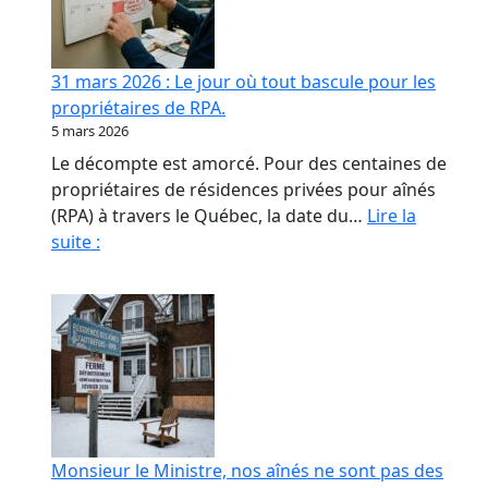
contrat
de
confiance
31 mars 2026 : Le jour où tout bascule pour les
en
propriétaires de RPA.
RPA
5 mars 2026
Le décompte est amorcé. Pour des centaines de
propriétaires de résidences privées pour aînés
(RPA) à travers le Québec, la date du…
Lire la
31
suite :
mars
2026
:
Le
jour
où
tout
bascule
Monsieur le Ministre, nos aînés ne sont pas des
pour