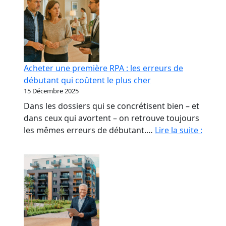
Acheter une première RPA : les erreurs de
débutant qui coûtent le plus cher
15 Décembre 2025
Dans les dossiers qui se concrétisent bien – et
dans ceux qui avortent – on retrouve toujours
Achet
les mêmes erreurs de débutant.…
Lire la suite :
une
premi
RPA
:
les
erreu
de