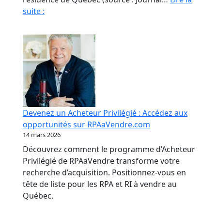
Fraude
suite :
en
RPA
:
La
paperasse
et
l’opacité,
meilleures
Devenez un Acheteur Privilégié : Accédez aux
amies
opportunités sur RPAaVendre.com
des
14 mars 2026
fraudeurs
Découvrez comment le programme d’Acheteur
Privilégié de RPAaVendre transforme votre
recherche d’acquisition. Positionnez-vous en
tête de liste pour les RPA et RI à vendre au
Québec.