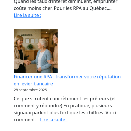
Quand les taux d’intérêt diminuent, emprunter
coûte moins cher. Pour les RPA au Québec,…
Quand
Lire la suite :
La
Baisse
Des
Taux
Relance
le
marché
immobilier
Financer une RPA : transformer votre réputation
des
en levier bancaire
RPA
28 septembre 2025
Ce que scrutent concrètement les prêteurs (et
comment y répondre) En pratique, plusieurs
signaux parlent plus fort que les chiffres. Voici
Financer
comment…
Lire la suite :
une