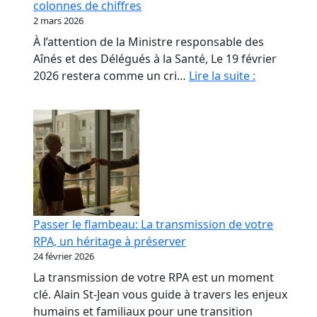
colonnes de chiffres
les
2 mars 2026
propriétaires
À l’attention de la Ministre responsable des
de
Aînés et des Délégués à la Santé, Le 19 février
RPA.
Monsieur
2026 restera comme un cri…
Lire la suite :
le
Ministre,
nos
aînés
ne
sont
pas
des
Passer le flambeau: La transmission de votre
colonnes
RPA, un héritage à préserver
de
24 février 2026
chiffres
La transmission de votre RPA est un moment
clé. Alain St-Jean vous guide à travers les enjeux
humains et familiaux pour une transition