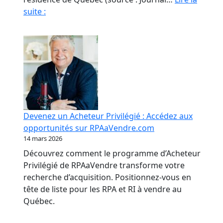
Fraude
suite :
en
RPA
:
La
paperasse
et
l’opacité,
meilleures
Devenez un Acheteur Privilégié : Accédez aux
amies
opportunités sur RPAaVendre.com
des
14 mars 2026
fraudeurs
Découvrez comment le programme d’Acheteur
Privilégié de RPAaVendre transforme votre
recherche d’acquisition. Positionnez-vous en
tête de liste pour les RPA et RI à vendre au
Québec.