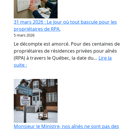
contrat
de
confiance
31 mars 2026 : Le jour où tout bascule pour les
en
propriétaires de RPA.
RPA
5 mars 2026
Le décompte est amorcé. Pour des centaines de
propriétaires de résidences privées pour aînés
(RPA) à travers le Québec, la date du…
Lire la
31
suite :
mars
2026
:
Le
jour
où
tout
bascule
Monsieur le Ministre, nos aînés ne sont pas des
pour