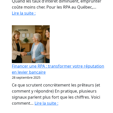
Quand les taux d’intérêt diminuent, emprunter
coûte moins cher. Pour les RPA au Québec,…
Quand
Lire la suite :
La
Baisse
Des
Taux
Relance
le
marché
immobilier
Financer une RPA : transformer votre réputation
des
en levier bancaire
RPA
28 septembre 2025
Ce que scrutent concrètement les prêteurs (et
comment y répondre) En pratique, plusieurs
signaux parlent plus fort que les chiffres. Voici
Financer
comment…
Lire la suite :
une