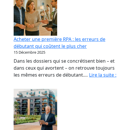
Acheter une première RPA : les erreurs de
débutant qui coûtent le plus cher
15 Décembre 2025
Dans les dossiers qui se concrétisent bien – et
dans ceux qui avortent – on retrouve toujours
Achet
les mêmes erreurs de débutant.…
Lire la suite :
une
premi
RPA
:
les
erreu
de