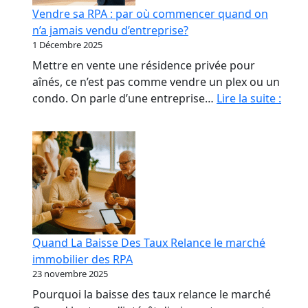
début
Vendre sa RPA : par où commencer quand on
qui
n’a jamais vendu d’entreprise?
coûte
1 Décembre 2025
le
Mettre en vente une résidence privée pour
plus
aînés, ce n’est pas comme vendre un plex ou un
cher
Vend
condo. On parle d’une entreprise…
Lire la suite :
sa
RPA
:
par
où
com
quan
on
Quand La Baisse Des Taux Relance le marché
n’a
immobilier des RPA
jama
23 novembre 2025
vend
Pourquoi la baisse des taux relance le marché
d’ent