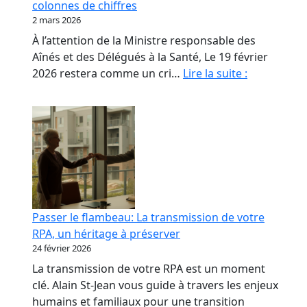
colonnes de chiffres
les
2 mars 2026
propriétaires
À l’attention de la Ministre responsable des
de
Aînés et des Délégués à la Santé, Le 19 février
RPA.
Monsieur
2026 restera comme un cri…
Lire la suite :
le
Ministre,
nos
aînés
ne
sont
pas
des
Passer le flambeau: La transmission de votre
colonnes
RPA, un héritage à préserver
de
24 février 2026
chiffres
La transmission de votre RPA est un moment
clé. Alain St-Jean vous guide à travers les enjeux
humains et familiaux pour une transition