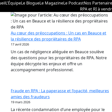
eil
L’Équipe
Le Blogue
Le Magazine
Le Podcast
Nos Partenair
RPA et RI à vend
Au cœur des préoccupations : Un cas en Beauce et
la résilience des propriétaires de RPA
17 avril 2026
Un cas de négligence alléguée en Beauce soulève
des questions pour les propriétaires de RPA. Notre
équipe décrypte les enjeux et offre un
accompagnement professionnel.
Fraude en RPA : La paperasse et l’opacité, meilleures
amies des fraudeurs
19 mars 2026
La récente condamnation d’une employée pour le