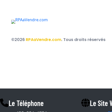
Des courtiers immobiliers au service des RPA, R
partout au Québec.
©2026
RPAaVendre.com
. Tous droits réservés
Espace Courtier
Le Téléphone
Le Site