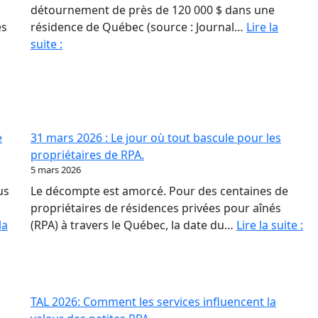
détournement de près de 120 000 $ dans une
és
résidence de Québec (source : Journal…
Lire la
Fraude
suite :
en
RPA
:
La
paperasse
e
31 mars 2026 : Le jour où tout bascule pour les
et
propriétaires de RPA.
l’opacité,
5 mars 2026
meilleures
us
Le décompte est amorcé. Pour des centaines de
amies
propriétaires de résidences privées pour aînés
des
31
la
(RPA) à travers le Québec, la date du…
Lire la suite :
fraudeurs
ma
20
:
Le
TAL 2026: Comment les services influencent la
jo