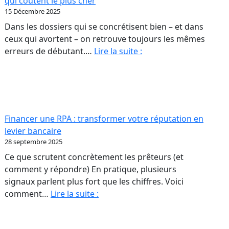
qui coûtent le plus cher
sont
15 Décembre 2025
ut
pas
Dans les dossiers qui se concrétisent bien – et dans
scule
des
ceux qui avortent – on retrouve toujours les mêmes
ur
colonnes
Acheter
erreurs de débutant.…
Lire la suite :
de
une
opriétaires
chiffres
première
RPA
A.
:
les
Financer une RPA : transformer votre réputation en
erreurs
levier bancaire
de
28 septembre 2025
débutant
Ce que scrutent concrètement les prêteurs (et
qui
comment y répondre) En pratique, plusieurs
coûtent
signaux parlent plus fort que les chiffres. Voici
le
Financer
comment…
Lire la suite :
plus
une
cher
RPA