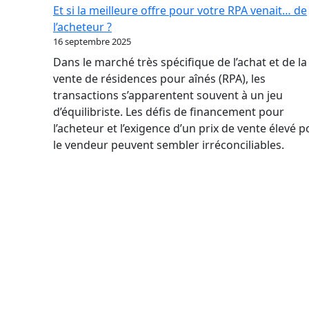
par
Et si la meilleure offre pour votre RPA venait… de
où
l’acheteur ?
commencer
16 septembre 2025
quand
Dans le marché très spécifique de l’achat et de la
on
vente de résidences pour aînés (RPA), les
n’a
transactions s’apparentent souvent à un jeu
jamais
d’équilibriste. Les défis de financement pour
vendu
l’acheteur et l’exigence d’un prix de vente élevé 
d’entreprise
le vendeur peuvent sembler irréconciliables.