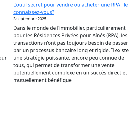
Des
L’outil secret pour vendre ou acheter une RPA : le
Taux
connaissez-vous?
Relance
3 septembre 2025
le
Dans le monde de l’immobilier, particulièrement
marché
pour les Résidences Privées pour Aînés (RPA), les
immobilier
transactions n’ont pas toujours besoin de passer
des
par un processus bancaire long et rigide. Il existe
RPA
pour
une stratégie puissante, encore peu connue de
?
tous, qui permet de transformer une vente
potentiellement complexe en un succès direct et
mutuellement bénéfique