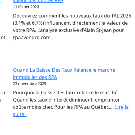
,
valeur des petites RPA
où
11 février 2026
to
Découvrez comment les nouveaux taux du TAL 2026
ba
(3,1% et 6,7%) influencent directement la valeur de
po
votre RPA. L’analyse exclusive d’Alain St-Jean pour
les
 et
rpaavendre.com.
pr
de
RP
Quand La Baisse Des Taux Relance le marché
immobilier des RPA
23 novembre 2025
 ce
Pourquoi la baisse des taux relance le marché
n
Quand les taux d’intérêt diminuent, emprunter
coûte moins cher. Pour les RPA au Québec,…
Lire la
Quand
suite :
La
Baisse