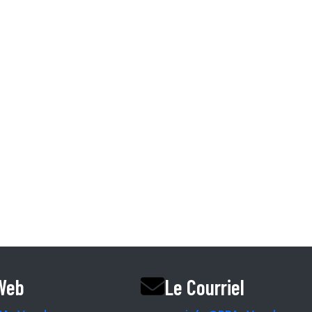
Information.
I et CHSLD
Accueil
L’équipe RPA
Nos Partenaires
Le Magazine
Le Blogue
Le podcast
Vendre une rpa ri
 Web
Le Courriel