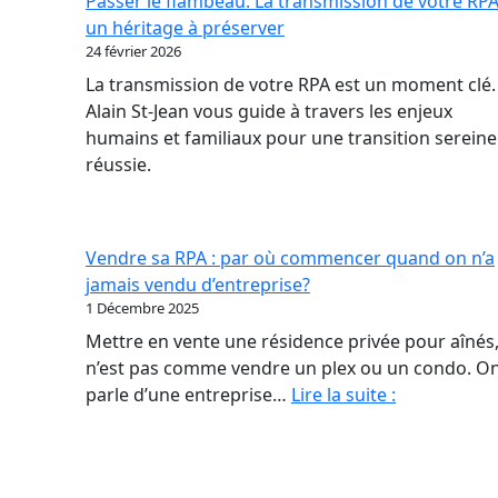
Passer le flambeau: La transmission de votre RPA
nouveau
un héritage à préserver
contrat
24 février 2026
de
La transmission de votre RPA est un moment clé.
confiance
Alain St-Jean vous guide à travers les enjeux
en
humains et familiaux pour une transition sereine
RPA
réussie.
Vendre sa RPA : par où commencer quand on n’a
jamais vendu d’entreprise?
1 Décembre 2025
Mettre en vente une résidence privée pour aînés,
n’est pas comme vendre un plex ou un condo. O
Vendre
parle d’une entreprise…
Lire la suite :
sa
RPA
: