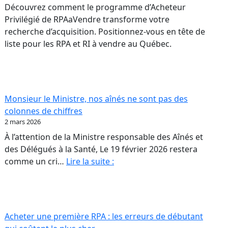
Découvrez comment le programme d’Acheteur
Privilégié de RPAaVendre transforme votre
recherche d’acquisition. Positionnez-vous en tête de
liste pour les RPA et RI à vendre au Québec.
Monsieur le Ministre, nos aînés ne sont pas des
colonnes de chiffres
2 mars 2026
À l’attention de la Ministre responsable des Aînés et
des Délégués à la Santé, Le 19 février 2026 restera
Monsieur
comme un cri…
Lire la suite :
rs
le
26
Ministre,
nos
aînés
Acheter une première RPA : les erreurs de débutant
ur
ne