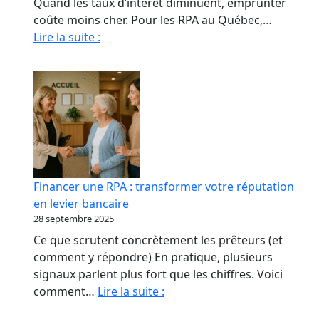
Quand les taux d’intérêt diminuent, emprunter
coûte moins cher. Pour les RPA au Québec,…
Quand
Lire la suite :
La
Baisse
Des
Taux
Relance
le
marché
immobilier
Financer une RPA : transformer votre réputation
des
en levier bancaire
RPA
28 septembre 2025
Ce que scrutent concrètement les prêteurs (et
comment y répondre) En pratique, plusieurs
signaux parlent plus fort que les chiffres. Voici
Financer
comment…
Lire la suite :
une