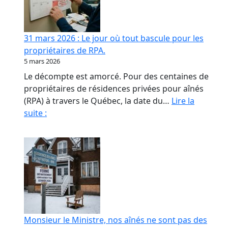
contrat
de
confiance
31 mars 2026 : Le jour où tout bascule pour les
en
propriétaires de RPA.
RPA
5 mars 2026
Le décompte est amorcé. Pour des centaines de
propriétaires de résidences privées pour aînés
(RPA) à travers le Québec, la date du…
Lire la
31
suite :
mars
2026
:
Le
jour
où
tout
bascule
Monsieur le Ministre, nos aînés ne sont pas des
pour