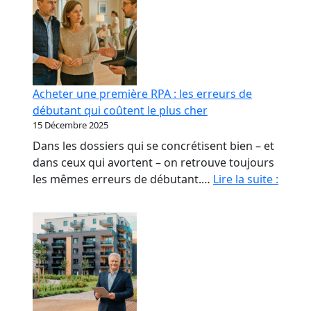
Acheter une première RPA : les erreurs de
débutant qui coûtent le plus cher
15 Décembre 2025
Dans les dossiers qui se concrétisent bien – et
dans ceux qui avortent – on retrouve toujours
Achet
les mêmes erreurs de débutant.…
Lire la suite :
une
premi
RPA
:
les
erreu
de