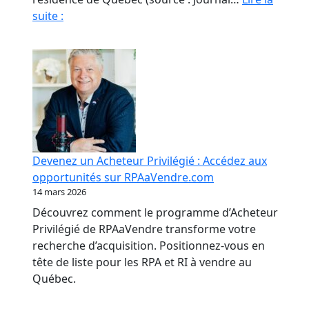
Fraude
suite :
en
RPA
:
La
paperasse
et
l’opacité,
meilleures
Devenez un Acheteur Privilégié : Accédez aux
amies
opportunités sur RPAaVendre.com
des
14 mars 2026
fraudeurs
Découvrez comment le programme d’Acheteur
Privilégié de RPAaVendre transforme votre
recherche d’acquisition. Positionnez-vous en
tête de liste pour les RPA et RI à vendre au
Québec.