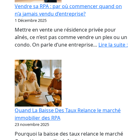
début
Vendre sa RPA : par où commencer quand on
qui
n’a jamais vendu d’entreprise?
coûte
1 Décembre 2025
le
Mettre en vente une résidence privée pour
plus
aînés, ce n’est pas comme vendre un plex ou un
cher
Vend
condo. On parle d’une entreprise…
Lire la suite :
sa
RPA
:
par
où
com
quan
on
Quand La Baisse Des Taux Relance le marché
n’a
immobilier des RPA
jama
23 novembre 2025
vend
Pourquoi la baisse des taux relance le marché
d’ent