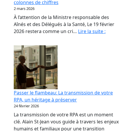
colonnes de chiffres
les
2 mars 2026
propriétaires
À l’attention de la Ministre responsable des
de
Aînés et des Délégués à la Santé, Le 19 février
RPA.
Monsieur
2026 restera comme un cri…
Lire la suite :
le
Ministre,
nos
aînés
ne
sont
pas
des
Passer le flambeau: La transmission de votre
colonnes
RPA, un héritage à préserver
de
24 février 2026
chiffres
La transmission de votre RPA est un moment
clé. Alain St-Jean vous guide à travers les enjeux
humains et familiaux pour une transition