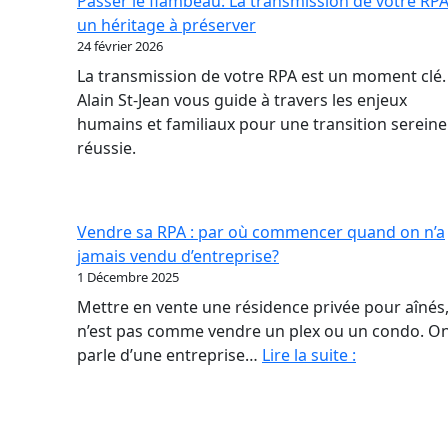
Passer le flambeau: La transmission de votre RPA
nouveau
un héritage à préserver
contrat
24 février 2026
de
La transmission de votre RPA est un moment clé.
confiance
Alain St-Jean vous guide à travers les enjeux
en
humains et familiaux pour une transition sereine
RPA
réussie.
Vendre sa RPA : par où commencer quand on n’a
jamais vendu d’entreprise?
1 Décembre 2025
Mettre en vente une résidence privée pour aînés,
n’est pas comme vendre un plex ou un condo. O
Vendre
parle d’une entreprise…
Lire la suite :
sa
RPA
: