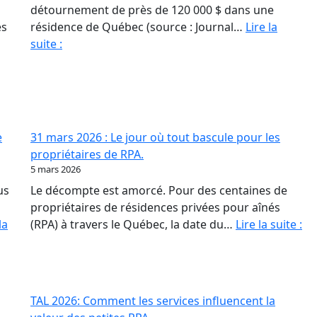
détournement de près de 120 000 $ dans une
és
résidence de Québec (source : Journal…
Lire la
Fraude
suite :
en
RPA
:
La
paperasse
e
31 mars 2026 : Le jour où tout bascule pour les
et
propriétaires de RPA.
l’opacité,
5 mars 2026
meilleures
us
Le décompte est amorcé. Pour des centaines de
amies
propriétaires de résidences privées pour aînés
des
31
la
(RPA) à travers le Québec, la date du…
Lire la suite :
fraudeurs
ma
20
:
Le
TAL 2026: Comment les services influencent la
jo