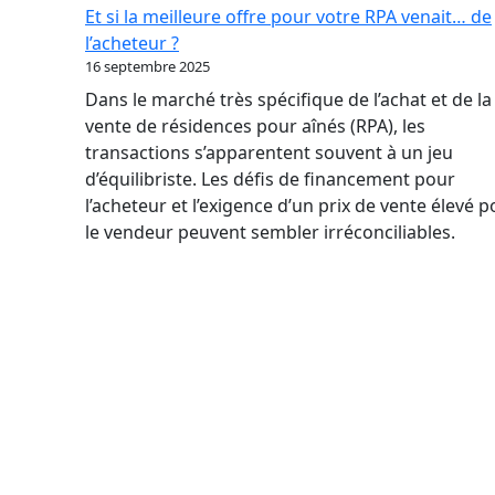
par
Et si la meilleure offre pour votre RPA venait… de
où
l’acheteur ?
commencer
16 septembre 2025
quand
Dans le marché très spécifique de l’achat et de la
on
vente de résidences pour aînés (RPA), les
n’a
transactions s’apparentent souvent à un jeu
jamais
d’équilibriste. Les défis de financement pour
vendu
l’acheteur et l’exigence d’un prix de vente élevé 
d’entreprise
le vendeur peuvent sembler irréconciliables.