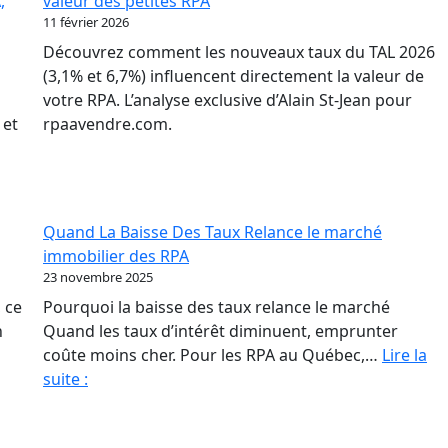
,
valeur des petites RPA
où
11 février 2026
to
Découvrez comment les nouveaux taux du TAL 2026
ba
(3,1% et 6,7%) influencent directement la valeur de
po
votre RPA. L’analyse exclusive d’Alain St-Jean pour
les
 et
rpaavendre.com.
pr
de
RP
Quand La Baisse Des Taux Relance le marché
immobilier des RPA
23 novembre 2025
 ce
Pourquoi la baisse des taux relance le marché
n
Quand les taux d’intérêt diminuent, emprunter
coûte moins cher. Pour les RPA au Québec,…
Lire la
Quand
suite :
La
Baisse