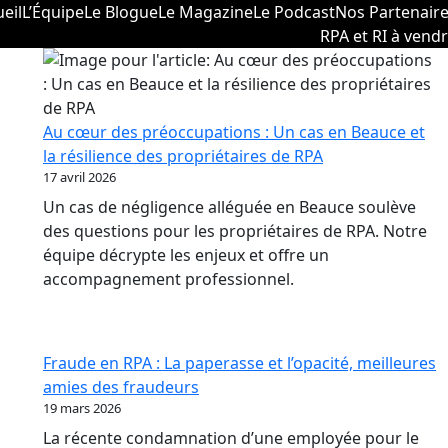
eil
L’Équipe
Le Blogue
Le Magazine
Le Podcast
Nos Partenair
RPA et RI à vend
Au cœur des préoccupations : Un cas en Beauce et
la résilience des propriétaires de RPA
17 avril 2026
Un cas de négligence alléguée en Beauce soulève
des questions pour les propriétaires de RPA. Notre
équipe décrypte les enjeux et offre un
accompagnement professionnel.
Fraude en RPA : La paperasse et l’opacité, meilleures
amies des fraudeurs
19 mars 2026
La récente condamnation d’une employée pour le