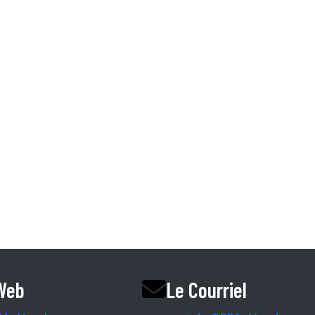
Information.
I et CHSLD
Accueil
L’équipe RPA
Nos Partenaires
Le Magazine
Le Blogue
Le podcast
Vendre une rpa ri
 Web
Le Courriel