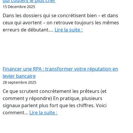
qui coûtent le plus cher
sont
15 Décembre 2025
ut
pas
Dans les dossiers qui se concrétisent bien – et dans
scule
des
ceux qui avortent – on retrouve toujours les mêmes
ur
colonnes
Acheter
erreurs de débutant.…
Lire la suite :
de
une
opriétaires
chiffres
première
RPA
A.
:
les
Financer une RPA : transformer votre réputation en
erreurs
levier bancaire
de
28 septembre 2025
débutant
Ce que scrutent concrètement les prêteurs (et
qui
comment y répondre) En pratique, plusieurs
coûtent
signaux parlent plus fort que les chiffres. Voici
le
Financer
comment…
Lire la suite :
plus
une
cher
RPA