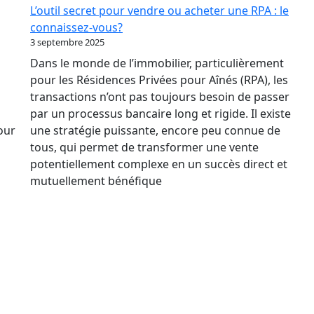
Des
L’outil secret pour vendre ou acheter une RPA : le
Taux
connaissez-vous?
Relance
3 septembre 2025
le
Dans le monde de l’immobilier, particulièrement
marché
pour les Résidences Privées pour Aînés (RPA), les
immobilier
transactions n’ont pas toujours besoin de passer
des
par un processus bancaire long et rigide. Il existe
RPA
pour
une stratégie puissante, encore peu connue de
?
tous, qui permet de transformer une vente
potentiellement complexe en un succès direct et
mutuellement bénéfique