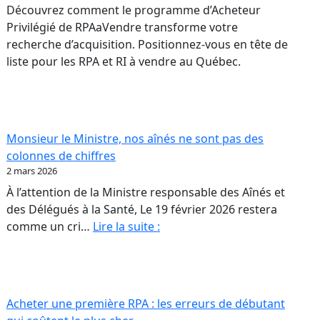
Découvrez comment le programme d’Acheteur
Privilégié de RPAaVendre transforme votre
recherche d’acquisition. Positionnez-vous en tête de
liste pour les RPA et RI à vendre au Québec.
Monsieur le Ministre, nos aînés ne sont pas des
colonnes de chiffres
2 mars 2026
À l’attention de la Ministre responsable des Aînés et
des Délégués à la Santé, Le 19 février 2026 restera
Monsieur
comme un cri…
Lire la suite :
rs
le
26
Ministre,
nos
aînés
Acheter une première RPA : les erreurs de débutant
ur
ne