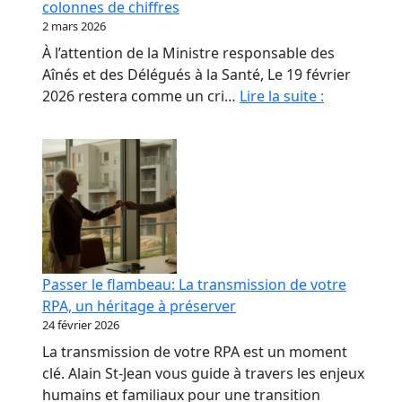
colonnes de chiffres
les
2 mars 2026
propriétaires
À l’attention de la Ministre responsable des
de
Aînés et des Délégués à la Santé, Le 19 février
RPA.
Monsieur
2026 restera comme un cri…
Lire la suite :
le
Ministre,
nos
aînés
ne
sont
pas
des
Passer le flambeau: La transmission de votre
colonnes
RPA, un héritage à préserver
de
24 février 2026
chiffres
La transmission de votre RPA est un moment
clé. Alain St-Jean vous guide à travers les enjeux
humains et familiaux pour une transition