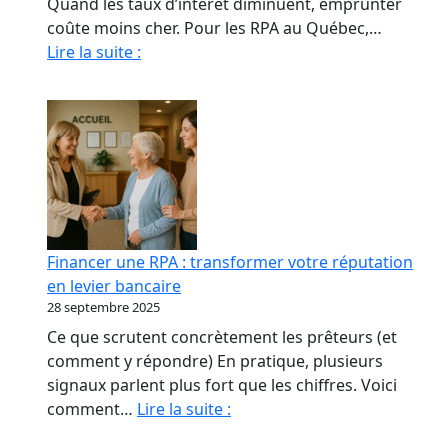
Quand les taux d’intérêt diminuent, emprunter
coûte moins cher. Pour les RPA au Québec,…
Quand
Lire la suite :
La
Baisse
Des
Taux
Relance
le
marché
immobilier
Financer une RPA : transformer votre réputation
des
en levier bancaire
RPA
28 septembre 2025
Ce que scrutent concrètement les prêteurs (et
comment y répondre) En pratique, plusieurs
signaux parlent plus fort que les chiffres. Voici
Financer
comment…
Lire la suite :
une