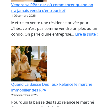
début
Vendre sa RPA : par où commencer quand on
qui
n’a jamais vendu d’entreprise?
coûte
1 Décembre 2025
le
Mettre en vente une résidence privée pour
plus
aînés, ce n’est pas comme vendre un plex ou un
cher
Vend
condo. On parle d’une entreprise…
Lire la suite :
sa
RPA
:
par
où
com
quan
on
Quand La Baisse Des Taux Relance le marché
n’a
immobilier des RPA
jama
23 novembre 2025
vend
Pourquoi la baisse des taux relance le marché
d’ent