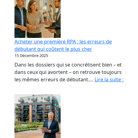
Acheter une première RPA : les erreurs de
débutant qui coûtent le plus cher
15 Décembre 2025
Dans les dossiers qui se concrétisent bien – et
dans ceux qui avortent – on retrouve toujours
Achet
les mêmes erreurs de débutant.…
Lire la suite :
une
premi
RPA
:
les
erreu
de