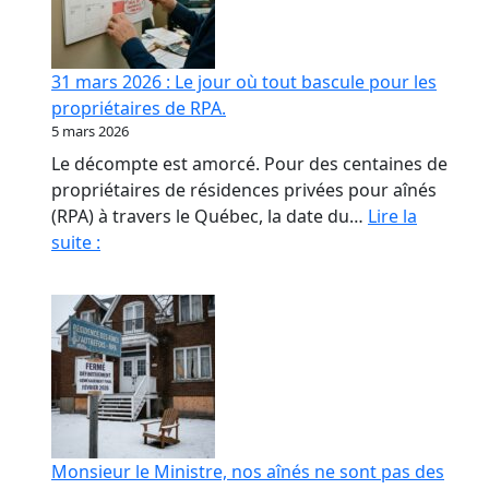
contrat
de
confiance
31 mars 2026 : Le jour où tout bascule pour les
en
propriétaires de RPA.
RPA
5 mars 2026
Le décompte est amorcé. Pour des centaines de
propriétaires de résidences privées pour aînés
(RPA) à travers le Québec, la date du…
Lire la
31
suite :
mars
2026
:
Le
jour
où
tout
bascule
Monsieur le Ministre, nos aînés ne sont pas des
pour