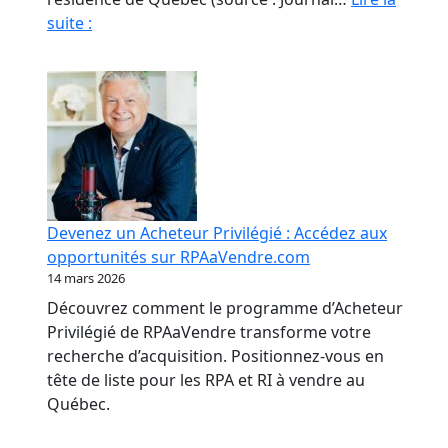
Fraude
suite :
en
RPA
:
La
paperasse
et
l’opacité,
meilleures
Devenez un Acheteur Privilégié : Accédez aux
amies
opportunités sur RPAaVendre.com
des
14 mars 2026
fraudeurs
Découvrez comment le programme d’Acheteur
Privilégié de RPAaVendre transforme votre
recherche d’acquisition. Positionnez-vous en
tête de liste pour les RPA et RI à vendre au
Québec.