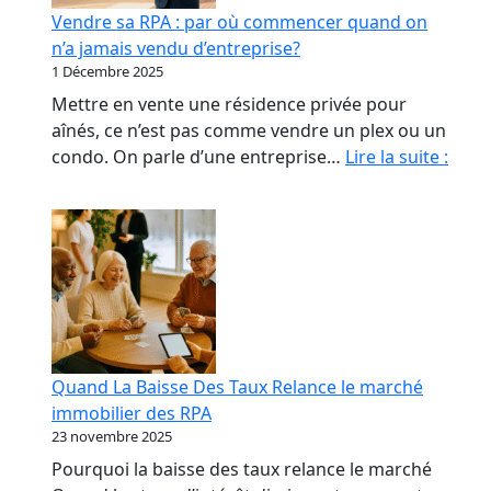
début
Vendre sa RPA : par où commencer quand on
qui
n’a jamais vendu d’entreprise?
coûte
1 Décembre 2025
le
Mettre en vente une résidence privée pour
plus
aînés, ce n’est pas comme vendre un plex ou un
cher
Vend
condo. On parle d’une entreprise…
Lire la suite :
sa
RPA
:
par
où
com
quan
on
Quand La Baisse Des Taux Relance le marché
n’a
immobilier des RPA
jama
23 novembre 2025
vend
Pourquoi la baisse des taux relance le marché
d’ent