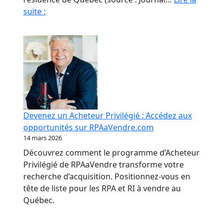
Fraude
suite :
en
RPA
:
La
paperasse
et
l’opacité,
meilleures
Devenez un Acheteur Privilégié : Accédez aux
amies
opportunités sur RPAaVendre.com
des
14 mars 2026
fraudeurs
Découvrez comment le programme d’Acheteur
Privilégié de RPAaVendre transforme votre
recherche d’acquisition. Positionnez-vous en
tête de liste pour les RPA et RI à vendre au
Québec.