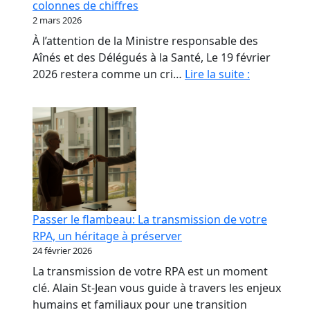
colonnes de chiffres
les
2 mars 2026
propriétaires
À l’attention de la Ministre responsable des
de
Aînés et des Délégués à la Santé, Le 19 février
RPA.
Monsieur
2026 restera comme un cri…
Lire la suite :
le
Ministre,
nos
aînés
ne
sont
pas
des
Passer le flambeau: La transmission de votre
colonnes
RPA, un héritage à préserver
de
24 février 2026
chiffres
La transmission de votre RPA est un moment
clé. Alain St-Jean vous guide à travers les enjeux
humains et familiaux pour une transition