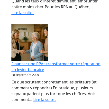
Quand les taux d’intérêt diminuent, emprunter
coûte moins cher. Pour les RPA au Québec,…
Quand
Lire la suite :
La
Baisse
Des
Taux
Relance
le
marché
immobilier
Financer une RPA : transformer votre réputation
des
en levier bancaire
RPA
28 septembre 2025
Ce que scrutent concrètement les prêteurs (et
comment y répondre) En pratique, plusieurs
signaux parlent plus fort que les chiffres. Voici
Financer
comment…
Lire la suite :
une