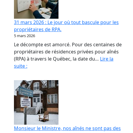
contrat
de
confiance
31 mars 2026 : Le jour où tout bascule pour les
en
propriétaires de RPA.
RPA
5 mars 2026
Le décompte est amorcé. Pour des centaines de
propriétaires de résidences privées pour aînés
(RPA) à travers le Québec, la date du…
Lire la
31
suite :
mars
2026
:
Le
jour
où
tout
bascule
Monsieur le Ministre, nos aînés ne sont pas des
pour