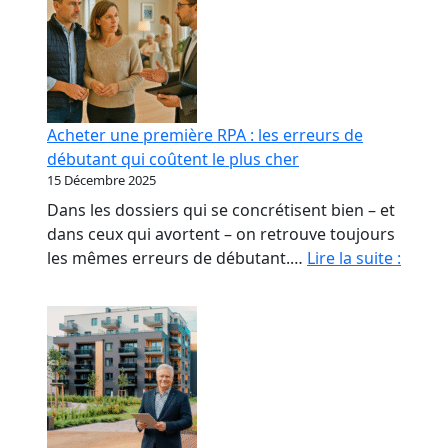
Acheter une première RPA : les erreurs de
débutant qui coûtent le plus cher
15 Décembre 2025
Dans les dossiers qui se concrétisent bien – et
dans ceux qui avortent – on retrouve toujours
Achet
les mêmes erreurs de débutant.…
Lire la suite :
une
premi
RPA
:
les
erreu
de