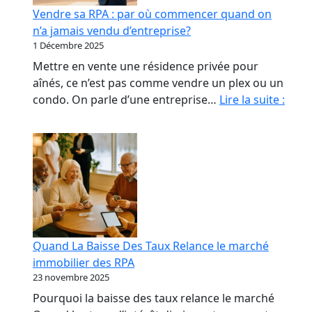
début
Vendre sa RPA : par où commencer quand on
qui
n’a jamais vendu d’entreprise?
coûte
1 Décembre 2025
le
Mettre en vente une résidence privée pour
plus
aînés, ce n’est pas comme vendre un plex ou un
cher
Vend
condo. On parle d’une entreprise…
Lire la suite :
sa
RPA
:
par
où
com
quan
on
Quand La Baisse Des Taux Relance le marché
n’a
immobilier des RPA
jama
23 novembre 2025
vend
Pourquoi la baisse des taux relance le marché
d’ent