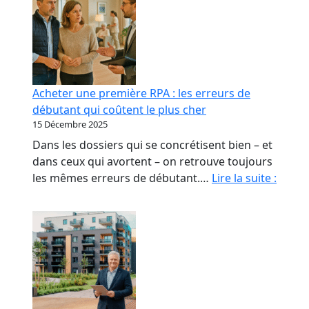
Acheter une première RPA : les erreurs de
débutant qui coûtent le plus cher
15 Décembre 2025
Dans les dossiers qui se concrétisent bien – et
dans ceux qui avortent – on retrouve toujours
Achet
les mêmes erreurs de débutant.…
Lire la suite :
une
premi
RPA
:
les
erreu
de