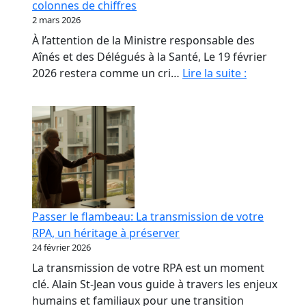
colonnes de chiffres
les
2 mars 2026
propriétaires
À l’attention de la Ministre responsable des
de
Aînés et des Délégués à la Santé, Le 19 février
RPA.
Monsieur
2026 restera comme un cri…
Lire la suite :
le
Ministre,
nos
aînés
ne
sont
pas
des
Passer le flambeau: La transmission de votre
colonnes
RPA, un héritage à préserver
de
24 février 2026
chiffres
La transmission de votre RPA est un moment
clé. Alain St-Jean vous guide à travers les enjeux
humains et familiaux pour une transition