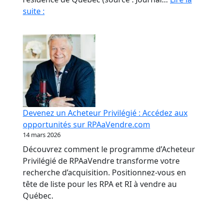
Fraude
suite :
en
RPA
:
La
paperasse
et
l’opacité,
meilleures
Devenez un Acheteur Privilégié : Accédez aux
amies
opportunités sur RPAaVendre.com
des
14 mars 2026
fraudeurs
Découvrez comment le programme d’Acheteur
Privilégié de RPAaVendre transforme votre
recherche d’acquisition. Positionnez-vous en
tête de liste pour les RPA et RI à vendre au
Québec.