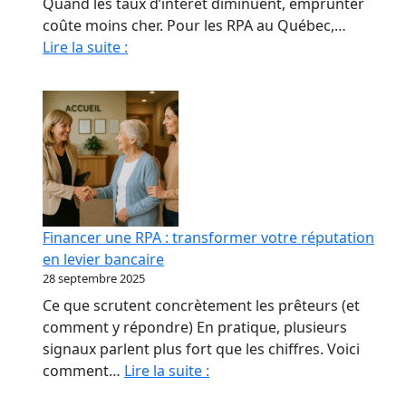
Quand les taux d’intérêt diminuent, emprunter
coûte moins cher. Pour les RPA au Québec,…
Quand
Lire la suite :
La
Baisse
Des
Taux
Relance
le
marché
immobilier
Financer une RPA : transformer votre réputation
des
en levier bancaire
RPA
28 septembre 2025
Ce que scrutent concrètement les prêteurs (et
comment y répondre) En pratique, plusieurs
signaux parlent plus fort que les chiffres. Voici
Financer
comment…
Lire la suite :
une