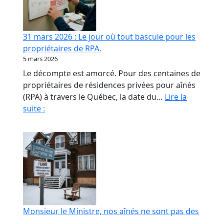
contrat
de
confiance
31 mars 2026 : Le jour où tout bascule pour les
en
propriétaires de RPA.
RPA
5 mars 2026
Le décompte est amorcé. Pour des centaines de
propriétaires de résidences privées pour aînés
(RPA) à travers le Québec, la date du…
Lire la
31
suite :
mars
2026
:
Le
jour
où
tout
bascule
Monsieur le Ministre, nos aînés ne sont pas des
pour