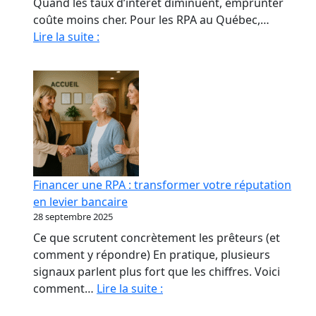
Quand les taux d’intérêt diminuent, emprunter
coûte moins cher. Pour les RPA au Québec,…
Quand
Lire la suite :
La
Baisse
Des
Taux
Relance
le
marché
immobilier
Financer une RPA : transformer votre réputation
des
en levier bancaire
RPA
28 septembre 2025
Ce que scrutent concrètement les prêteurs (et
comment y répondre) En pratique, plusieurs
signaux parlent plus fort que les chiffres. Voici
Financer
comment…
Lire la suite :
une