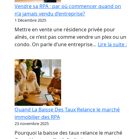
début
Vendre sa RPA : par où commencer quand on
qui
n’a jamais vendu d’entreprise?
coûte
1 Décembre 2025
le
Mettre en vente une résidence privée pour
plus
aînés, ce n’est pas comme vendre un plex ou un
cher
Vend
condo. On parle d’une entreprise…
Lire la suite :
sa
RPA
:
par
où
com
quan
on
Quand La Baisse Des Taux Relance le marché
n’a
immobilier des RPA
jama
23 novembre 2025
vend
Pourquoi la baisse des taux relance le marché
d’ent