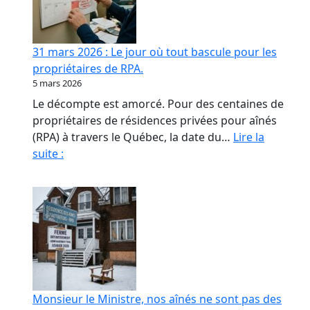
contrat
de
confiance
31 mars 2026 : Le jour où tout bascule pour les
en
propriétaires de RPA.
RPA
5 mars 2026
Le décompte est amorcé. Pour des centaines de
propriétaires de résidences privées pour aînés
(RPA) à travers le Québec, la date du…
Lire la
31
suite :
mars
2026
:
Le
jour
où
tout
bascule
Monsieur le Ministre, nos aînés ne sont pas des
pour