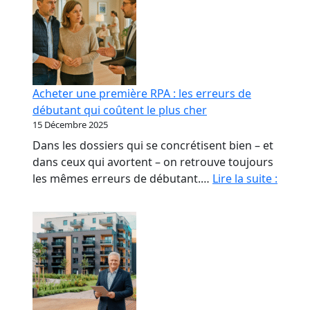
Acheter une première RPA : les erreurs de
débutant qui coûtent le plus cher
15 Décembre 2025
Dans les dossiers qui se concrétisent bien – et
dans ceux qui avortent – on retrouve toujours
Achet
les mêmes erreurs de débutant.…
Lire la suite :
une
premi
RPA
:
les
erreu
de