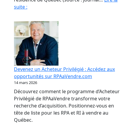
Fraude
suite :
en
RPA
:
La
paperasse
et
l’opacité,
meilleures
Devenez un Acheteur Privilégié : Accédez aux
amies
opportunités sur RPAaVendre.com
des
14 mars 2026
fraudeurs
Découvrez comment le programme d’Acheteur
Privilégié de RPAaVendre transforme votre
recherche d’acquisition. Positionnez-vous en
tête de liste pour les RPA et RI à vendre au
Québec.