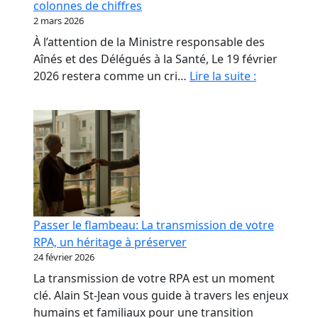
colonnes de chiffres
les
2 mars 2026
propriétaires
À l’attention de la Ministre responsable des
de
Aînés et des Délégués à la Santé, Le 19 février
RPA.
Monsieur
2026 restera comme un cri…
Lire la suite :
le
Ministre,
nos
aînés
ne
sont
pas
des
Passer le flambeau: La transmission de votre
colonnes
RPA, un héritage à préserver
de
24 février 2026
chiffres
La transmission de votre RPA est un moment
clé. Alain St-Jean vous guide à travers les enjeux
humains et familiaux pour une transition