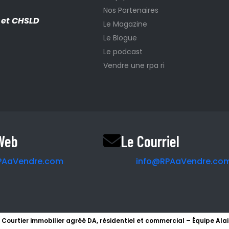
Nos Partenaires
I et CHSLD
Le Magazine
Le Blogue
Le podcast
Vendre une rpa ri
 Web
Le Courriel
PAaVendre.com
info@RPAaVendre.co
 Courtier immobilier agréé DA, résidentiel et commercial – Équipe Ala