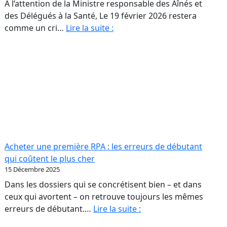
À l’attention de la Ministre responsable des Aînés et
des Délégués à la Santé, Le 19 février 2026 restera
Monsieur
comme un cri…
Lire la suite :
rs
le
26
Ministre,
nos
aînés
ur
ne
sont
ut
pas
scule
des
ur
colonnes
Acheter une première RPA : les erreurs de débutant
de
qui coûtent le plus cher
opriétaires
chiffres
15 Décembre 2025
Dans les dossiers qui se concrétisent bien – et dans
A.
ceux qui avortent – on retrouve toujours les mêmes
Acheter
erreurs de débutant.…
Lire la suite :
une