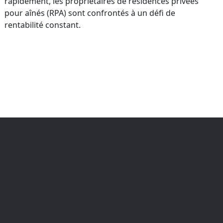
rapidement, les propriétaires de résidences privées
bancaire
pour aînés (RPA) sont confrontés à un défi de
rentabilité constant.