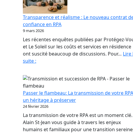
Transparence et réalisme : Le nouveau contrat d
confiance en RPA
9 mars 2026
Les récentes enquêtes publiées par Protégez-Vo
et Le Soleil sur les coûts et services en résidence
ont suscité beaucoup de discussions. Pour…
Lire 
Transparence
suite :
et
réalisme
:
Le
Passer le flambeau: La transmission de votre RPA
nouveau
un héritage à préserver
contrat
24 février 2026
de
La transmission de votre RPA est un moment clé.
confiance
Alain St-Jean vous guide à travers les enjeux
en
humains et familiaux pour une transition sereine
RPA