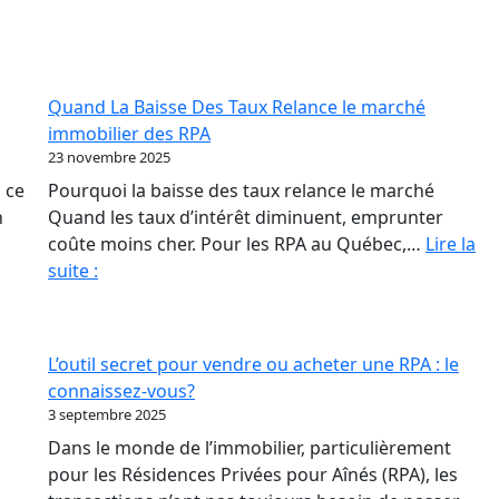
Quand La Baisse Des Taux Relance le marché
immobilier des RPA
23 novembre 2025
 ce
Pourquoi la baisse des taux relance le marché
n
Quand les taux d’intérêt diminuent, emprunter
coûte moins cher. Pour les RPA au Québec,…
Lire la
Quand
suite :
La
Baisse
Des
L’outil secret pour vendre ou acheter une RPA : le
Taux
connaissez-vous?
Relance
3 septembre 2025
le
Dans le monde de l’immobilier, particulièrement
marché
pour les Résidences Privées pour Aînés (RPA), les
immobilier