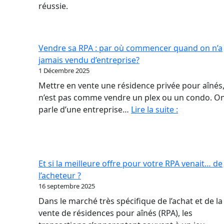
réussie.
Vendre sa RPA : par où commencer quand on n’a
jamais vendu d’entreprise?
1 Décembre 2025
Mettre en vente une résidence privée pour aînés,
n’est pas comme vendre un plex ou un condo. O
Vendre
parle d’une entreprise…
Lire la suite :
sa
RPA
:
par
Et si la meilleure offre pour votre RPA venait… de
où
l’acheteur ?
commencer
16 septembre 2025
quand
Dans le marché très spécifique de l’achat et de la
on
vente de résidences pour aînés (RPA), les
n’a