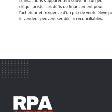
transactions s’apparentent souvent à un jeu
jamais
d’équilibriste. Les défis de financement pour
vendu
l’acheteur et l’exigence d’un prix de vente élevé 
d’entreprise
le vendeur peuvent sembler irréconciliables.