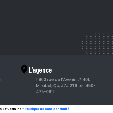
L’agence
m
11900 rue de l’Avenir, # 401,
Mirabel, Qc, J7J 2T6
tél. 450-
475-0911
in St-Jean inc.-
Politique de confidentialité