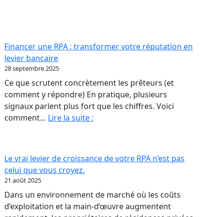
première
RPA
:
les
Financer une RPA : transformer votre réputation en
erreurs
levier bancaire
de
28 septembre 2025
débutant
Ce que scrutent concrètement les prêteurs (et
qui
comment y répondre) En pratique, plusieurs
coûtent
signaux parlent plus fort que les chiffres. Voici
le
Financer
comment…
Lire la suite :
plus
une
cher
RPA
:
Le vrai levier de croissance de votre RPA n’est pas
transformer
celui que vous croyez.
votre
21 août 2025
réputation
Dans un environnement de marché où les coûts
en
d’exploitation et la main-d’œuvre augmentent
levier