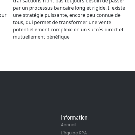
transactions n’ont pas toujours besoin de passer
des
par un processus bancaire long et rigide. Il existe
RPA
pour
une stratégie puissante, encore peu connue de
?
tous, qui permet de transformer une vente
potentiellement complexe en un succès direct et
mutuellement bénéfique
Information.
Accueil
L’équipe RPA