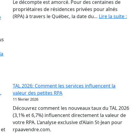
Le décompte est amorcé. Pour des centaines de
propriétaires de résidences privées pour aînés
31
(RPA) à travers le Québec, la date du…
Lire la suite :
e
ma
20
:
us
Le
jo
la
où
to
ba
po
TAL 2026: Comment les services influencent la
les
,
valeur des petites RPA
pr
11 février 2026
de
Découvrez comment les nouveaux taux du TAL 2026
RP
(3,1% et 6,7%) influencent directement la valeur de
votre RPA. L’analyse exclusive d’Alain St-Jean pour
 et
rpaavendre.com.