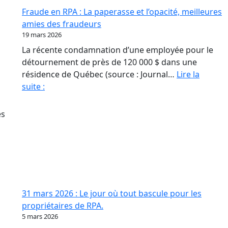
Fraude en RPA : La paperasse et l’opacité, meilleures
amies des fraudeurs
19 mars 2026
La récente condamnation d’une employée pour le
détournement de près de 120 000 $ dans une
résidence de Québec (source : Journal…
Lire la
Fraude
suite :
en
RPA
és
:
La
paperasse
et
l’opacité,
meilleures
31 mars 2026 : Le jour où tout bascule pour les
amies
propriétaires de RPA.
des
5 mars 2026
fraudeurs