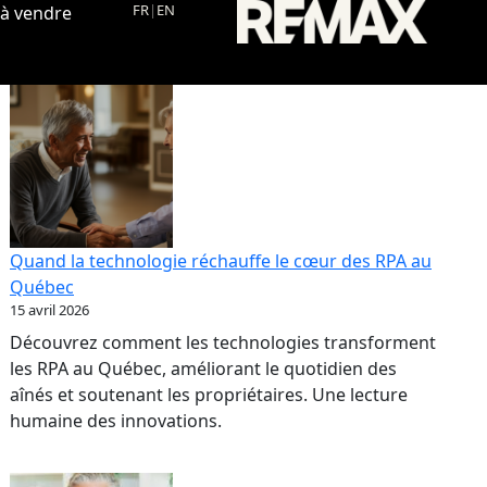
FR
|
EN
 à vendre
Quand la technologie réchauffe le cœur des RPA au
Québec
15 avril 2026
Découvrez comment les technologies transforment
les RPA au Québec, améliorant le quotidien des
aînés et soutenant les propriétaires. Une lecture
humaine des innovations.