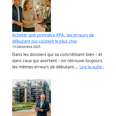
Acheter une première RPA : les erreurs de
débutant qui coûtent le plus cher
15 Décembre 2025
Dans les dossiers qui se concrétisent bien – et
dans ceux qui avortent – on retrouve toujours
Achet
les mêmes erreurs de débutant.…
Lire la suite :
une
premi
RPA
:
les
erreu
de