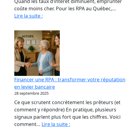
Quand les taux d’intérêt diminuent, emprunter
coûte moins cher. Pour les RPA au Québec,…
Quand
Lire la suite :
La
Baisse
Des
Taux
Relance
le
marché
immobilier
Financer une RPA : transformer votre réputation
des
en levier bancaire
RPA
28 septembre 2025
Ce que scrutent concrètement les prêteurs (et
comment y répondre) En pratique, plusieurs
signaux parlent plus fort que les chiffres. Voici
Financer
comment…
Lire la suite :
une