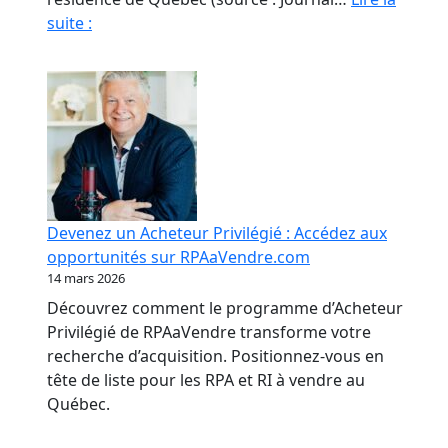
Fraude
suite :
en
RPA
:
La
paperasse
et
l’opacité,
meilleures
Devenez un Acheteur Privilégié : Accédez aux
amies
opportunités sur RPAaVendre.com
des
14 mars 2026
fraudeurs
Découvrez comment le programme d’Acheteur
Privilégié de RPAaVendre transforme votre
recherche d’acquisition. Positionnez-vous en
tête de liste pour les RPA et RI à vendre au
Québec.