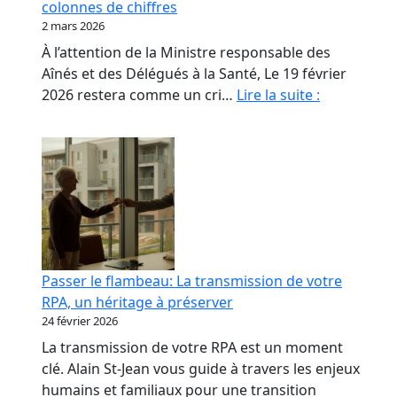
colonnes de chiffres
les
2 mars 2026
propriétaires
À l’attention de la Ministre responsable des
de
Aînés et des Délégués à la Santé, Le 19 février
RPA.
Monsieur
2026 restera comme un cri…
Lire la suite :
le
Ministre,
nos
aînés
ne
sont
pas
des
Passer le flambeau: La transmission de votre
colonnes
RPA, un héritage à préserver
de
24 février 2026
chiffres
La transmission de votre RPA est un moment
clé. Alain St-Jean vous guide à travers les enjeux
humains et familiaux pour une transition