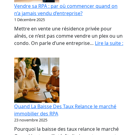
début
Vendre sa RPA : par où commencer quand on
qui
n’a jamais vendu d’entreprise?
coûte
1 Décembre 2025
le
Mettre en vente une résidence privée pour
plus
aînés, ce n’est pas comme vendre un plex ou un
cher
Vend
condo. On parle d’une entreprise…
Lire la suite :
sa
RPA
:
par
où
com
quan
on
Quand La Baisse Des Taux Relance le marché
n’a
immobilier des RPA
jama
23 novembre 2025
vend
Pourquoi la baisse des taux relance le marché
d’ent