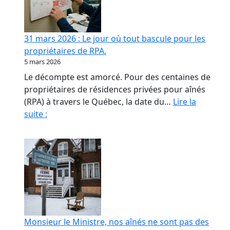
contrat
de
confiance
31 mars 2026 : Le jour où tout bascule pour les
en
propriétaires de RPA.
RPA
5 mars 2026
Le décompte est amorcé. Pour des centaines de
propriétaires de résidences privées pour aînés
(RPA) à travers le Québec, la date du…
Lire la
31
suite :
mars
2026
:
Le
jour
où
tout
bascule
Monsieur le Ministre, nos aînés ne sont pas des
pour