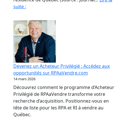
Fraude
suite :
en
RPA
:
La
paperasse
et
l’opacité,
meilleures
Devenez un Acheteur Privilégié : Accédez aux
amies
opportunités sur RPAaVendre.com
des
14 mars 2026
fraudeurs
Découvrez comment le programme d’Acheteur
Privilégié de RPAaVendre transforme votre
recherche d’acquisition. Positionnez-vous en
tête de liste pour les RPA et RI à vendre au
Québec.