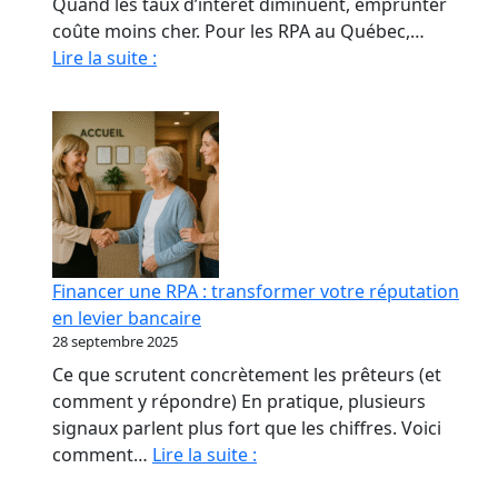
Quand les taux d’intérêt diminuent, emprunter
coûte moins cher. Pour les RPA au Québec,…
Quand
Lire la suite :
La
Baisse
Des
Taux
Relance
le
marché
immobilier
Financer une RPA : transformer votre réputation
des
en levier bancaire
RPA
28 septembre 2025
Ce que scrutent concrètement les prêteurs (et
comment y répondre) En pratique, plusieurs
signaux parlent plus fort que les chiffres. Voici
Financer
comment…
Lire la suite :
une