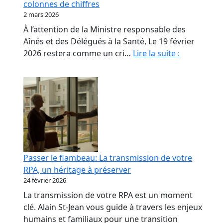
colonnes de chiffres
les
2 mars 2026
propriétaires
À l’attention de la Ministre responsable des
de
Aînés et des Délégués à la Santé, Le 19 février
RPA.
Monsieur
2026 restera comme un cri…
Lire la suite :
le
Ministre,
nos
aînés
ne
sont
pas
des
Passer le flambeau: La transmission de votre
colonnes
RPA, un héritage à préserver
de
24 février 2026
chiffres
La transmission de votre RPA est un moment
clé. Alain St-Jean vous guide à travers les enjeux
humains et familiaux pour une transition