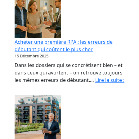
Acheter une première RPA : les erreurs de
débutant qui coûtent le plus cher
15 Décembre 2025
Dans les dossiers qui se concrétisent bien – et
dans ceux qui avortent – on retrouve toujours
Achet
les mêmes erreurs de débutant.…
Lire la suite :
une
premi
RPA
:
les
erreu
de