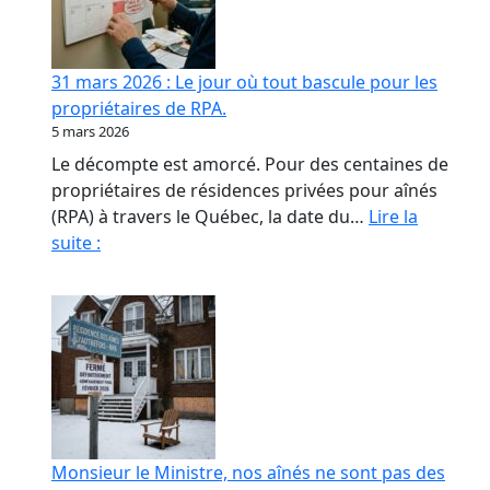
contrat
de
confiance
31 mars 2026 : Le jour où tout bascule pour les
en
propriétaires de RPA.
RPA
5 mars 2026
Le décompte est amorcé. Pour des centaines de
propriétaires de résidences privées pour aînés
(RPA) à travers le Québec, la date du…
Lire la
31
suite :
mars
2026
:
Le
jour
où
tout
bascule
Monsieur le Ministre, nos aînés ne sont pas des
pour