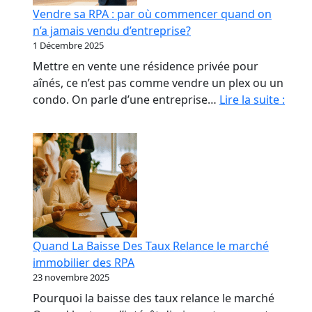
début
Vendre sa RPA : par où commencer quand on
qui
n’a jamais vendu d’entreprise?
coûte
1 Décembre 2025
le
Mettre en vente une résidence privée pour
plus
aînés, ce n’est pas comme vendre un plex ou un
cher
Vend
condo. On parle d’une entreprise…
Lire la suite :
sa
RPA
:
par
où
com
quan
on
Quand La Baisse Des Taux Relance le marché
n’a
immobilier des RPA
jama
23 novembre 2025
vend
Pourquoi la baisse des taux relance le marché
d’ent