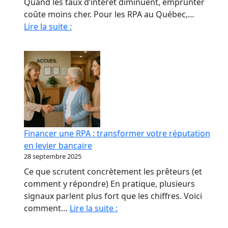
Quand les taux d’intérêt diminuent, emprunter
coûte moins cher. Pour les RPA au Québec,…
Quand
Lire la suite :
La
Baisse
Des
Taux
Relance
le
marché
immobilier
Financer une RPA : transformer votre réputation
des
en levier bancaire
RPA
28 septembre 2025
Ce que scrutent concrètement les prêteurs (et
comment y répondre) En pratique, plusieurs
signaux parlent plus fort que les chiffres. Voici
Financer
comment…
Lire la suite :
une