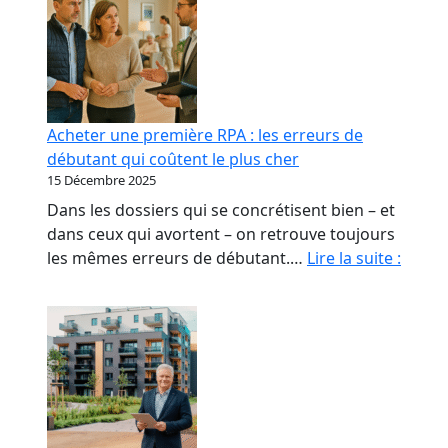
Acheter une première RPA : les erreurs de
débutant qui coûtent le plus cher
15 Décembre 2025
Dans les dossiers qui se concrétisent bien – et
dans ceux qui avortent – on retrouve toujours
Achet
les mêmes erreurs de débutant.…
Lire la suite :
une
premi
RPA
:
les
erreu
de