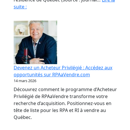
Fraude
suite :
en
RPA
:
La
paperasse
et
l’opacité,
meilleures
Devenez un Acheteur Privilégié : Accédez aux
amies
opportunités sur RPAaVendre.com
des
14 mars 2026
fraudeurs
Découvrez comment le programme d’Acheteur
Privilégié de RPAaVendre transforme votre
recherche d’acquisition. Positionnez-vous en
tête de liste pour les RPA et RI à vendre au
Québec.