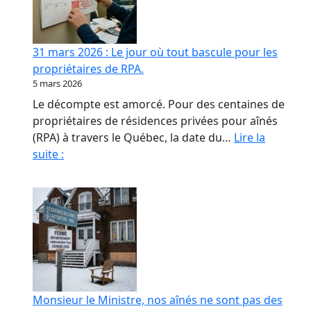
contrat
de
confiance
31 mars 2026 : Le jour où tout bascule pour les
en
propriétaires de RPA.
RPA
5 mars 2026
Le décompte est amorcé. Pour des centaines de
propriétaires de résidences privées pour aînés
(RPA) à travers le Québec, la date du…
Lire la
31
suite :
mars
2026
:
Le
jour
où
tout
bascule
Monsieur le Ministre, nos aînés ne sont pas des
pour