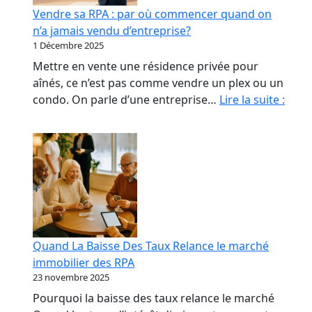
début
Vendre sa RPA : par où commencer quand on
qui
n’a jamais vendu d’entreprise?
coûte
1 Décembre 2025
le
Mettre en vente une résidence privée pour
plus
aînés, ce n’est pas comme vendre un plex ou un
cher
Vend
condo. On parle d’une entreprise…
Lire la suite :
sa
RPA
:
par
où
com
quan
on
Quand La Baisse Des Taux Relance le marché
n’a
immobilier des RPA
jama
23 novembre 2025
vend
Pourquoi la baisse des taux relance le marché
d’ent