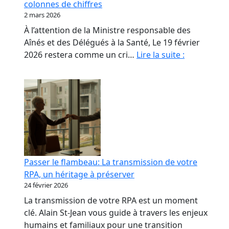
colonnes de chiffres
les
2 mars 2026
propriétaires
À l’attention de la Ministre responsable des
de
Aînés et des Délégués à la Santé, Le 19 février
RPA.
Monsieur
2026 restera comme un cri…
Lire la suite :
le
Ministre,
nos
aînés
ne
sont
pas
des
Passer le flambeau: La transmission de votre
colonnes
RPA, un héritage à préserver
de
24 février 2026
chiffres
La transmission de votre RPA est un moment
clé. Alain St-Jean vous guide à travers les enjeux
humains et familiaux pour une transition