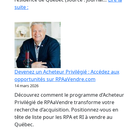
Fraude
suite :
en
RPA
:
La
paperasse
et
l’opacité,
meilleures
Devenez un Acheteur Privilégié : Accédez aux
amies
opportunités sur RPAaVendre.com
des
14 mars 2026
fraudeurs
Découvrez comment le programme d’Acheteur
Privilégié de RPAaVendre transforme votre
recherche d’acquisition. Positionnez-vous en
tête de liste pour les RPA et RI à vendre au
Québec.