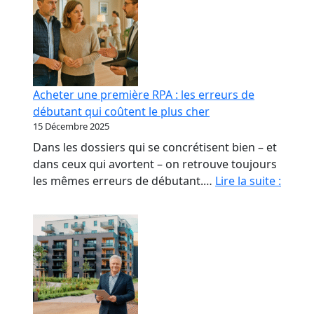
Acheter une première RPA : les erreurs de
débutant qui coûtent le plus cher
15 Décembre 2025
Dans les dossiers qui se concrétisent bien – et
dans ceux qui avortent – on retrouve toujours
Achet
les mêmes erreurs de débutant.…
Lire la suite :
une
premi
RPA
:
les
erreu
de