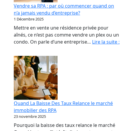
début
Vendre sa RPA : par où commencer quand on
qui
n’a jamais vendu d’entreprise?
coûte
1 Décembre 2025
le
Mettre en vente une résidence privée pour
plus
aînés, ce n’est pas comme vendre un plex ou un
cher
Vend
condo. On parle d’une entreprise…
Lire la suite :
sa
RPA
:
par
où
com
quan
on
Quand La Baisse Des Taux Relance le marché
n’a
immobilier des RPA
jama
23 novembre 2025
vend
Pourquoi la baisse des taux relance le marché
d’ent