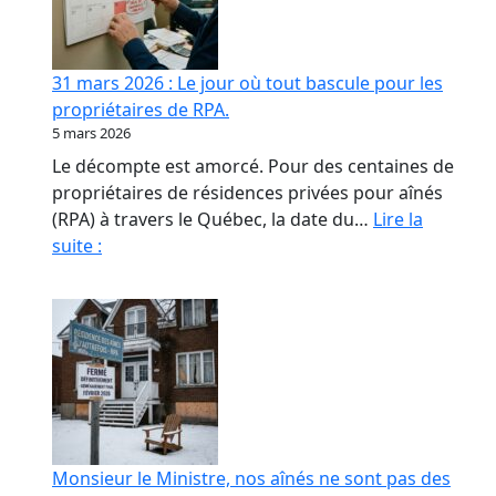
contrat
de
confiance
31 mars 2026 : Le jour où tout bascule pour les
en
propriétaires de RPA.
RPA
5 mars 2026
Le décompte est amorcé. Pour des centaines de
propriétaires de résidences privées pour aînés
(RPA) à travers le Québec, la date du…
Lire la
31
suite :
mars
2026
:
Le
jour
où
tout
bascule
Monsieur le Ministre, nos aînés ne sont pas des
pour