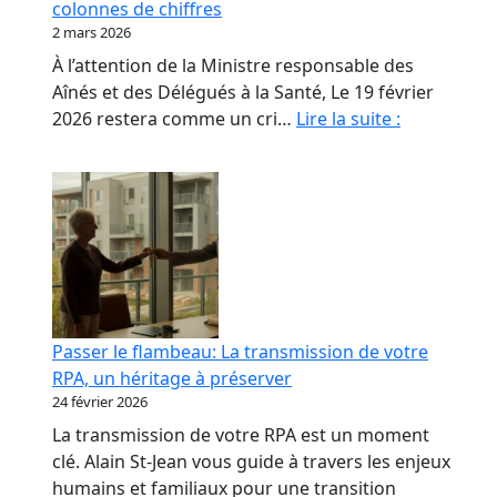
colonnes de chiffres
les
2 mars 2026
propriétaires
À l’attention de la Ministre responsable des
de
Aînés et des Délégués à la Santé, Le 19 février
RPA.
Monsieur
2026 restera comme un cri…
Lire la suite :
le
Ministre,
nos
aînés
ne
sont
pas
des
Passer le flambeau: La transmission de votre
colonnes
RPA, un héritage à préserver
de
24 février 2026
chiffres
La transmission de votre RPA est un moment
clé. Alain St-Jean vous guide à travers les enjeux
humains et familiaux pour une transition